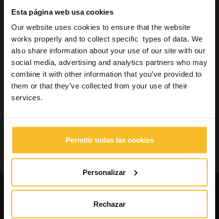
Higiene
Esta página web usa cookies
Industrial
Our website uses cookies to ensure that the website
Bienestar
works properly and to collect specific types of data. We
also share information about your use of our site with our
social media, advertising and analytics partners who may
Buscar producto
combine it with other information that you’ve provided to
them or that they’ve collected from your use of their
services.
Buscar
Permitir todas las cookies
Buscar
Personalizar
Solicite catálogos e
información sobre nuestros
Rechazar
productos