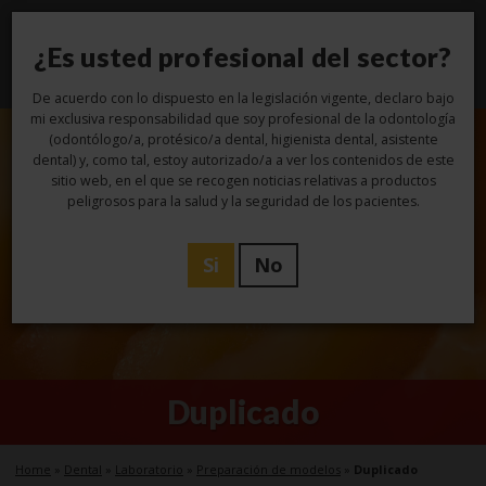
¿Es usted profesional del sector?
Toggl
navig
De acuerdo con lo dispuesto en la legislación vigente, declaro bajo
mi exclusiva responsabilidad que soy profesional de la odontología
(odontólogo/a, protésico/a dental, higienista dental, asistente
dental) y, como tal, estoy autorizado/a a ver los contenidos de este
sitio web, en el que se recogen noticias relativas a productos
peligrosos para la salud y la seguridad de los pacientes.
Si
No
Duplicado
Home
»
Dental
»
Laboratorio
»
Preparación de modelos
»
Duplicado