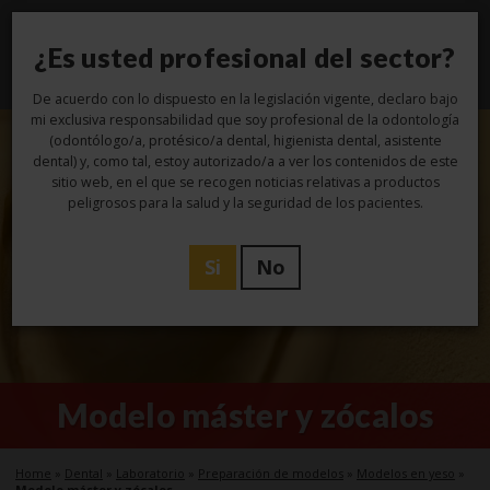
¿Es usted profesional del sector?
Toggl
navig
De acuerdo con lo dispuesto en la legislación vigente, declaro bajo
mi exclusiva responsabilidad que soy profesional de la odontología
(odontólogo/a, protésico/a dental, higienista dental, asistente
dental) y, como tal, estoy autorizado/a a ver los contenidos de este
sitio web, en el que se recogen noticias relativas a productos
peligrosos para la salud y la seguridad de los pacientes.
Si
No
Modelo máster y zócalos
Home
»
Dental
»
Laboratorio
»
Preparación de modelos
»
Modelos en yeso
»
Modelo máster y zócalos