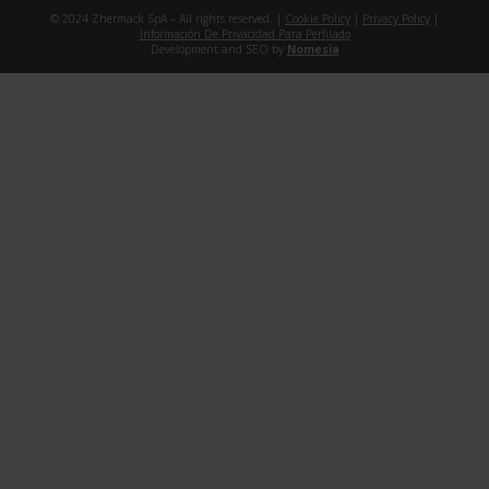
© 2024 Zhermack SpA – All rights reserved. |
Cookie Policy
|
Privacy Policy
|
Información De Privacidad Para Perfilado
Development and SEO by
Nomesia