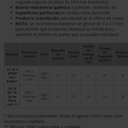
segunda capa en un plazo de 24 h tras la primera)
Buena resistencia química
a poliéster, viniléster, etc.
Superficies perfectas
en ambas caras del molde
Producto translúcido
para identificar el relleno de resina
NOTA:
se recomienda mantener un grosor de 3 a 3,5 mm
para permitir que el estireno atraviese la membrana y
aumente el número de partes que se pueden reproducir.
Tiempo
Tiempo
Relación
de
Sustancia
Dureza
de
Desgar
Nombre
Color
de
trabajo
química
(ShA)
fraguado
(N/mm
mezcla
(a 23
(a 23°C)
°C)
ZA 25-6
RTV-2
SPRAY
Light
Platinum
1:1
25
6'
30'
26
SELF
Blue
cure
BOND*
ZA 26
WT 10
RTV-2
Light
Spray
Platinum
1:1
25
10'
1 h
20
Blue
Thixo
cure
Self **
* Silicona líquida pulverizable. Añada el agente THIXO para crear
un producto cepillable.
** Silicona THIXO pulverizable y cepillable