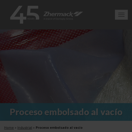
Toggl
navig
Proceso embolsado al vacío
Home
»
Industrial
»
Proceso embolsado al vacío