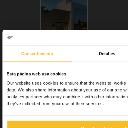
Consentimiento
Detalles
Esta página web usa cookies
Our website uses cookies to ensure that the website works pr
data. We also share information about your use of our site wi
analytics partners who may combine it with other information 
Zhermack SpA lleva 45 años entre los principales
they’ve collected from your use of their services.
productores y distribuidores internacionales
de
alginatos, yesos y compuestos siliconados
para el
sector dental, y dispone además de toda una gama de
productos destinados a diversos sectores industriales y
del ámbito del bienestar.