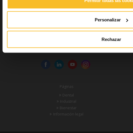
Permitir todas las cook
Zhermack SpA – Via Bovazecchino, 100 – 45021 Badia
Polesine (RO) – Italia.
Personalizar
Contacto
Rechazar
Tel: +39 0425 597611
Fax: +39 0425 53596
Páginas
Dental
Industrial
Bienestar
Información legal