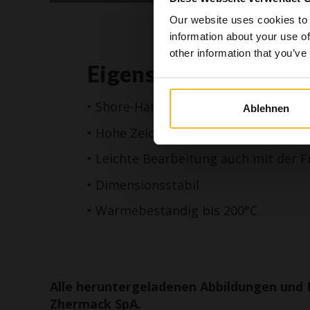
zahnmediz
Our website uses cookies to 
in den I
information about your use of
Gesundh
other information that you’ve
Eigenschaften un Vor
Ich b
• Shore-Härte 85
Ablehnen
• Hohe Zeichnungsschärfe
• Leichte Bearbeitung auch mit der F
• Dimensionsstabil
• Wärmebeständig bis 200°C
Alle heruntergeladenen Abbildungen und 
Zhermack SpA.