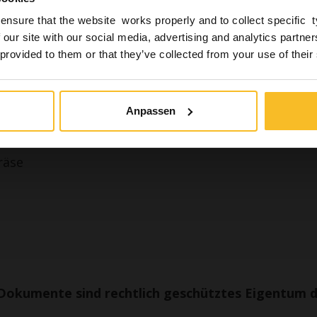
inische Fachangestellte) und demgemäß befugt zu sein
ensure that the website works properly and to collect specific 
nhalt dieser Website zu nehmen, die auch Informatione
 our site with our social media, advertising and analytics partn
eit und Sicherheit der Patienten gefährliche Produkte
 provided to them or that they’ve collected from your use of their
teile
in Fachangehöriger
Ich bin kein Fachangeh
Anpassen
räse
Dokumente sind rechtlich geschütztes Eigentum 