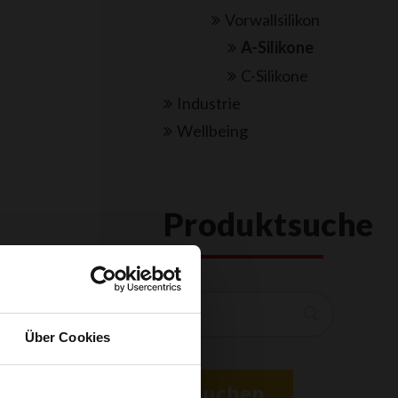
Vorwallsilikon
A-Silikone
C-Silikone
Industrie
Wellbeing
Produktsuche
Suchen
Über Cookies
rtlich, im
gieniker,
Suchen