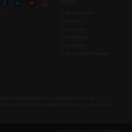
Seiten
Wer wir sind
Dental
Industrie
Wellbeing
Kontakte
Rechtliche Hinweise
nd der Gültigkeitsdauer dieses Katalogs ändern. Die
ormationen zur Produktverfügbarkeit wenden Sie sich bitte an
Development and SEO by
Nomesia