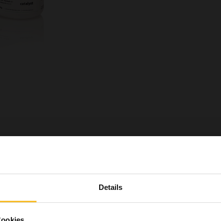
, das sich durch seine hervorragende
zeit und einfache Anwendung auszeichnet.
Sind Sie vom Fach?
Details
 der geltenden Gesetzgebung erkläre ich eigenverantwo
 Zahnmedizin tätig (Zahnarzt, Zahntechniker, Dentalhy
cht
Download
Cookies