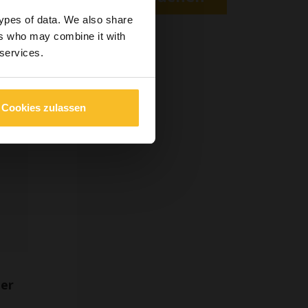
, Einsicht
types of data. We also share
n über für
ers who may combine it with
 enthält.
 services.
öriger
Cookies zulassen
der