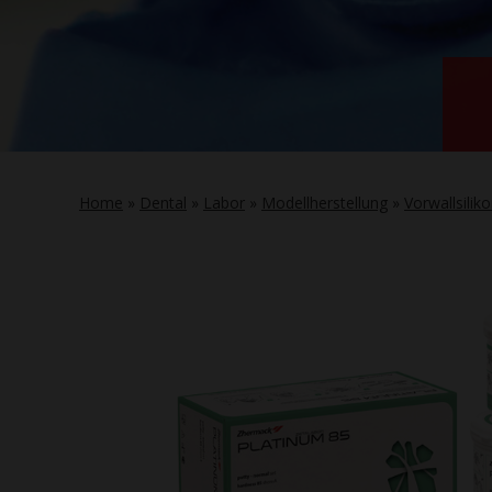
Home
»
Dental
»
Labor
»
Modellherstellung
»
Vorwallsilik