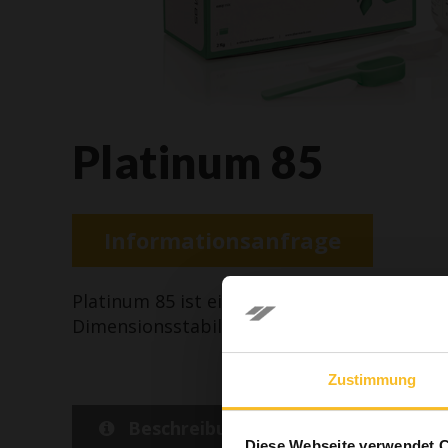
Platinum 85
Informationsanfrage
Platinum 85 ist ein sehr präzises A-Silikon
Dimensionsstabilität, kurze Verarbeitungs
Zustimmung
Im Sinne
Bereich
Beschreibung
Detailansi
Diese Webseite verwendet 