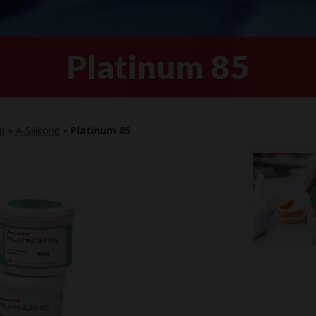
Platinum 85
on
»
A-Silikone
»
Platinum 85