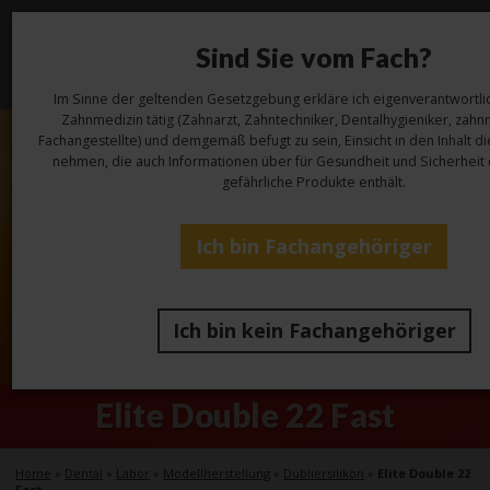
Sind Sie vom Fach?
Toggl
navig
Im Sinne der geltenden Gesetzgebung erkläre ich eigenverantwortlic
Zahnmedizin tätig (Zahnarzt, Zahntechniker, Dentalhygieniker, zahn
Fachangestellte) und demgemäß befugt zu sein, Einsicht in den Inhalt d
nehmen, die auch Informationen über für Gesundheit und Sicherheit 
gefährliche Produkte enthält.
Ich bin Fachangehöriger
Ich bin kein Fachangehöriger
Elite Double 22 Fast
Home
»
Dental
»
Labor
»
Modellherstellung
»
Dubliersilikon
»
Elite Double 22
Fast