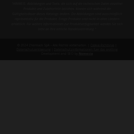
"HINWEIS: Abbildungen und Texte, die sich auf die technischen Daten einzelner
Produkte und Zubehörteile beziehen, können sich während der
Gültigkeitsdauer dieses Katalogs ändern. Die Abbildungen sind ausschließlich
repräsentativ für die Produkte. Einige Produkte sind nicht in allen Ländern
erhältlich. Für weitere Informationen zur Produktverfügbarkeit wenden Sie sich
bitte an Ihre örtliche Handelsvertretung."
© 2024 Zhermack SpA – Alle Rechte vorbehalten. |
Cookie-Richtlinie
|
Datenschutzerklaerung
|
Datenschutzinformationen fuer das profiling
Development and SEO by
Nomesia