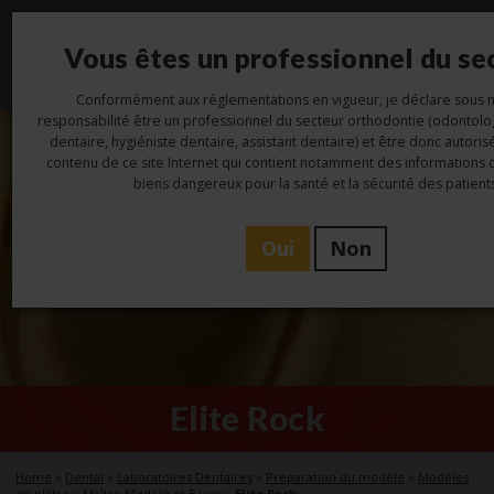
Vous êtes un professionnel du se
Toggl
navig
Conformément aux réglementations en vigueur, je déclare sous
responsabilité être un professionnel du secteur orthodontie (odontolo
dentaire, hygiéniste dentaire, assistant dentaire) et être donc autori
contenu de ce site Internet qui contient notamment des informations
biens dangereux pour la santé et la sécurité des patients
Oui
Non
Elite Rock
Home
»
Dental
»
Laboratoires Dentaires
»
Préparation du modèle
»
Modêles
en plâtre
»
Maître Modèle et Bases
»
Elite Rock