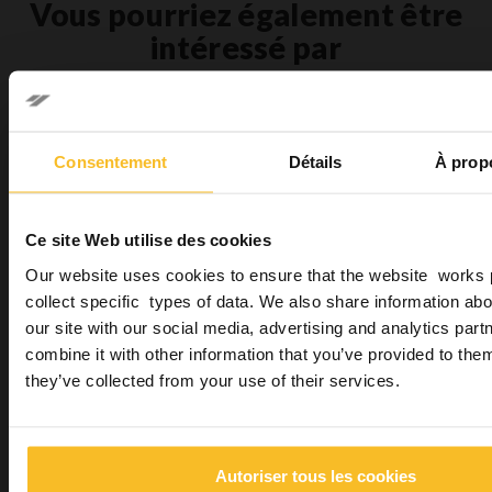
Vous pourriez également être
intéressé par
Consentement
Détails
À prop
Ce site Web utilise des cookies
Our website uses cookies to ensure that the website works 
Neocolloid
collect specific types of data. We also share information abo
our site with our social media, advertising and analytics pa
combine it with other information that you’ve provided to them
they’ve collected from your use of their services.
Autoriser tous les cookies