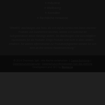
Industrie
Wellbeing
Kontakte
Rechtliche Hinweise
"HINWEIS: Abbildungen und Texte, die sich auf die technischen Daten einzelner
Produkte und Zubehörteile beziehen, können sich während der
Gültigkeitsdauer dieses Katalogs ändern. Die Abbildungen sind ausschließlich
repräsentativ für die Produkte. Einige Produkte sind nicht in allen Ländern
erhältlich. Für weitere Informationen zur Produktverfügbarkeit wenden Sie sich
bitte an Ihre örtliche Handelsvertretung."
© 2024 Zhermack SpA – Alle Rechte vorbehalten. |
Cookie-Richtlinie
|
Datenschutzerklaerung
|
Datenschutzinformationen fuer das profiling
Development and SEO by
Nomesia