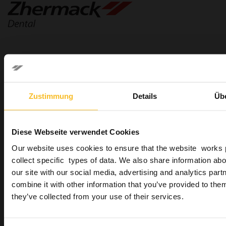
Dental
Dental
Zustimmung
Details
Üb
Labor
Modellherstellung
Vorwallsilikon
Diese Webseite verwendet Cookies
A-Silikone
Our website uses cookies to ensure that the website works 
C-Silikone
collect specific types of data. We also share information abo
Industrie
our site with our social media, advertising and analytics pa
Wellbeing
combine it with other information that you’ve provided to them
they’ve collected from your use of their services.
Produktsuche