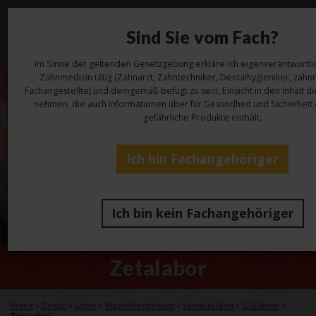
Sind Sie vom Fach?
Toggl
navig
Im Sinne der geltenden Gesetzgebung erkläre ich eigenverantwortlic
Zahnmedizin tätig (Zahnarzt, Zahntechniker, Dentalhygieniker, zahn
Fachangestellte) und demgemäß befugt zu sein, Einsicht in den Inhalt d
nehmen, die auch Informationen über für Gesundheit und Sicherheit 
gefährliche Produkte enthält.
Ich bin Fachangehöriger
Ich bin kein Fachangehöriger
Zetalabor
Home
»
Dental
»
Labor
»
Modellherstellung
»
Vorwallsilikon
»
C-Silikone
»
Zetalabor