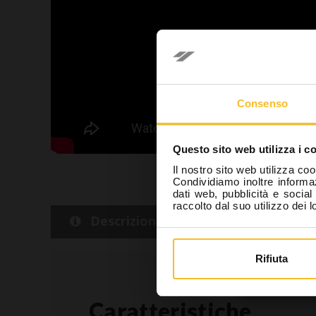
Se
In ottempe
Consenso
la mia re
(Odontoiat
Questo sito web utilizza i c
essere pe
Il nostro sito web utilizza coo
internet c
Condividiamo inoltre informaz
dati web, pubblicità e socia
raccolto dal suo utilizzo dei l
Descrizione
Dettaglio
Sono
Rifiuta
Caratteristiche