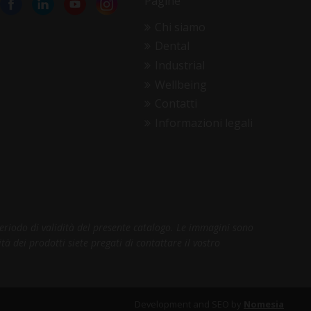
Pagine
Chi siamo
Dental
Industrial
Wellbeing
Contatti
Informazioni legali
periodo di validità del presente catalogo. Le immagini sono
tà dei prodotti siete pregati di contattare il vostro
Development and SEO by
Nomesia