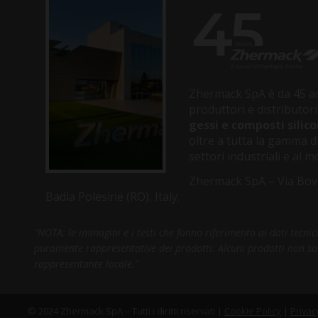
Zhermack SpA è da 45 an
produttori e distributori
gessi e composti silico
oltre a tutta la gamma di
settori industriali e al
Zhermack SpA – Via Bov
Badia Polesine (RO), Italy.
"NOTA: le immagini e i testi che fanno riferimento ai dati tecni
puramente rappresentative dei prodotti. Alcuni prodotti non sono 
rappresentante locale."
© 2024 Zhermack SpA – Tutti i diritti riservati |
Cookie Policy
|
Privac