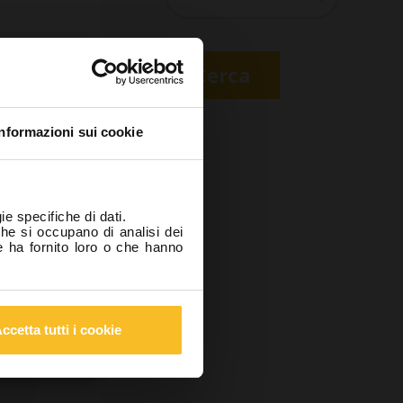
Cerca
ore?
hiaro sotto
Informazioni sui cookie
ntoiatrico
ltrona) e di
questo sito
ie specifiche di dati.
 salute e la
che si occupano di analisi dei
e ha fornito loro o che hanno
nista
ccetta tutti i cookie