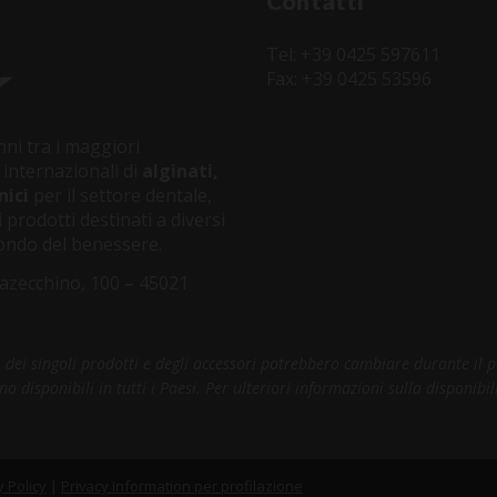
Contatti
Tel: +39 0425 597611
Fax: +39 0425 53596
ni tra i maggiori
 internazionali di
alginati,
nici
per il settore dentale,
 prodotti destinati a diversi
 mondo del benessere.
azecchino, 100 – 45021
ci dei singoli prodotti e degli accessori potrebbero cambiare durante il 
disponibili in tutti i Paesi. Per ulteriori informazioni sulla disponibili
y Policy
|
Privacy Information per profilazione