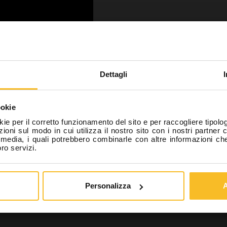
i un professionista del sett
ranza con quanto previsto dalla normativa vigente, dic
Dettagli
sponsabilità di essere un professionista del settore odo
ra, Odontotecnico, Igienista dentale, Assistente alla po
ookie
rtanto autorizzato a prendere visione del contenuto di 
kie per il corretto funzionamento del sito e per raccogliere tipolog
he riporta anche notizie relative a beni pericolosi per la
ioni sul modo in cui utilizza il nostro sito con i nostri partner 
l media, i quali potrebbero combinarle con altre informazioni ch
sicurezza dei pazienti.
oro servizi.
Scarica
 un professionista
Non sono un professio
Personalizza
A