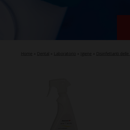
Home
»
Dental
»
Laboratorio
»
Igiene
»
Disinfettanti dell