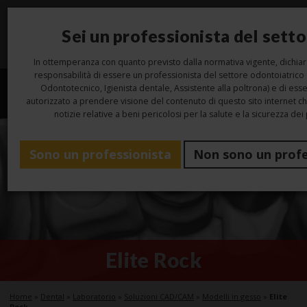
Sei un professionista del sett
Toggl
navig
In ottemperanza con quanto previsto dalla normativa vigente, dichiar
responsabilità di essere un professionista del settore odontoiatrico
Odontotecnico, Igienista dentale, Assistente alla poltrona) e di ess
autorizzato a prendere visione del contenuto di questo sito internet c
notizie relative a beni pericolosi per la salute e la sicurezza dei 
Sono un professionista
Non sono un profe
Elite Rock
Home
»
Dental
»
Laboratorio
»
Soluzioni CAD/CAM
»
Modelli in gesso
»
Elite
Rock