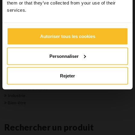
Hydrorise System
them or that they’ve collected from your use of their
Elite HD+
services.
Elite P&P
Silicones par Condensation
Matrice transparente
Autoriser tous les cookies
Enregistrement occlusal
Rebasage
Accessoires
Personnaliser
Restaurations
Hygiène
Équipements
Rejeter
Laboratoires Dentaires
Restaurations finales
Industrie
Bien-être
Rechercher un produit