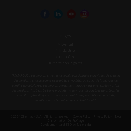
Pages
Dental
Industrie
Bien-être
Mentions légales
"REMARQUE : Les photos et textes associés aux données techniques de chacun
des produits et accessoires peuvent être modifiés au cours de la période de
validité du catalogue. Les photos constituent uniquement une représentation
des produits illustrés. Certains produits ne sont pas disponibles dans tous les
pays. Pour plus d'informations concernant la disponibilité des produits,
veuillez contacter votre représentant local."
© 2024 Zhermack SpA – All rights reserved. |
Cookie Policy
|
Privacy Policy
|
Note
D’information De Profilage
Development and SEO by
Nomesia