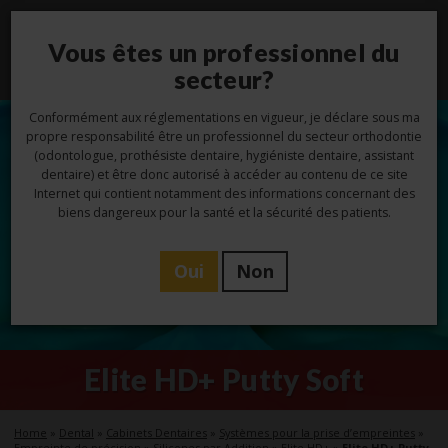
Vous êtes un professionnel du
Toggl
navig
secteur?
Conformément aux réglementations en vigueur, je déclare sous ma
propre responsabilité être un professionnel du secteur orthodontie
(odontologue, prothésiste dentaire, hygiéniste dentaire, assistant
dentaire) et être donc autorisé à accéder au contenu de ce site
Internet qui contient notamment des informations concernant des
biens dangereux pour la santé et la sécurité des patients.
Oui
Non
Elite HD+ Putty Soft
Home
»
Dental
»
Cabinets Dentaires
»
Systèmes pour la prise d’empreintes
»
Empreinte de précision
»
Silicones par Addition
»
Elite HD+
»
Elite HD+ Putty