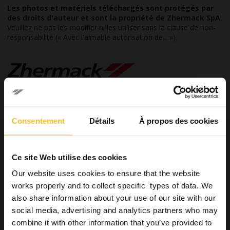
Les photos et matériels téléchargés sont protégés par
des droits d'auteur et sont la propriété de Zhermack SpA.
Veuillez ne pas les modifier ni les utiliser sans la clause de non-
responsabilité (« Avec l'aimable autorisation de... »).
Consentement
Détails
À propos des cookies
Dental
Dental
Ce site Web utilise des cookies
Cabinets Dentaires
Our website uses cookies to ensure that the website
Systèmes pour la prise d’empreintes
works properly and to collect specific types of data. We
Empreinte préliminaire
also share information about your use of our site with our
Empreinte de précision
social media, advertising and analytics partners who may
Silicones par Addition
combine it with other information that you’ve provided to