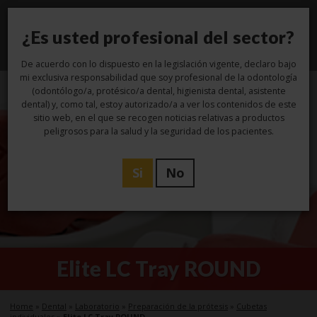
¿Es usted profesional del sector?
Toggl
navig
De acuerdo con lo dispuesto en la legislación vigente, declaro bajo
mi exclusiva responsabilidad que soy profesional de la odontología
(odontólogo/a, protésico/a dental, higienista dental, asistente
dental) y, como tal, estoy autorizado/a a ver los contenidos de este
sitio web, en el que se recogen noticias relativas a productos
peligrosos para la salud y la seguridad de los pacientes.
Si
No
Elite LC Tray ROUND
Home
»
Dental
»
Laboratorio
»
Preparación de la prótesis
»
Cubetas
individuales
»
Elite LC Tray ROUND