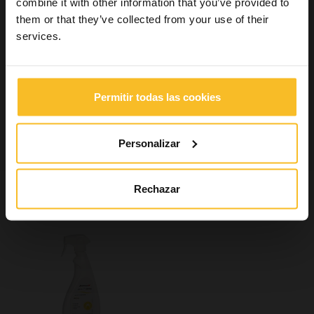
combine it with other information that you’ve provided to
them or that they’ve collected from your use of their
Buscar producto
services.
Buscar
Permitir todas las cookies
Buscar
Personalizar
Rechazar
También puede interesarle