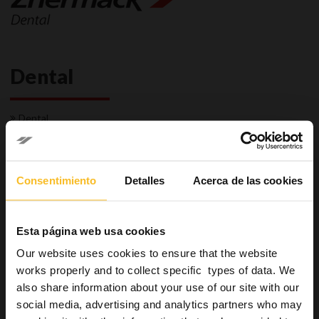
Dental
Dental
Laboratorio
Preparación de la prótesis
Prótesis parciales y totales
Consentimiento
Detalles
Acerca de las cookies
Reparación
Cubetas individuales
Restauraciones provicionales
Esta página web usa cookies
Revestimientos
Our website uses cookies to ensure that the website
Restauraciones permanentes
works properly and to collect specific types of data. We
Industrial
also share information about your use of our site with our
Bienestar
social media, advertising and analytics partners who may