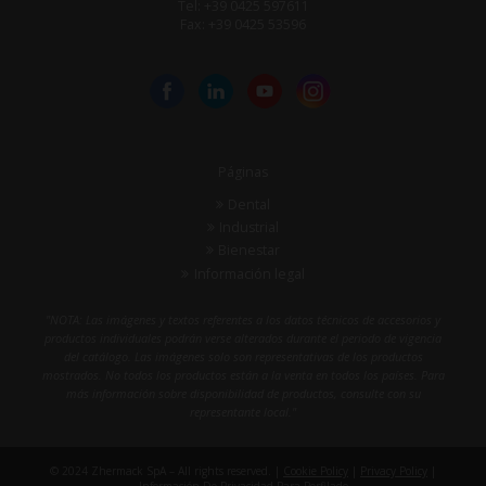
Tel: +39 0425 597611
Fax: +39 0425 53596
Páginas
Dental
Industrial
Bienestar
Información legal
"NOTA: Las imágenes y textos referentes a los datos técnicos de accesorios y
productos individuales podrán verse alterados durante el periodo de vigencia
del catálogo. Las imágenes solo son representativas de los productos
mostrados. No todos los productos están a la venta en todos los países. Para
más información sobre disponibilidad de productos, consulte con su
representante local."
© 2024 Zhermack SpA – All rights reserved. |
Cookie Policy
|
Privacy Policy
|