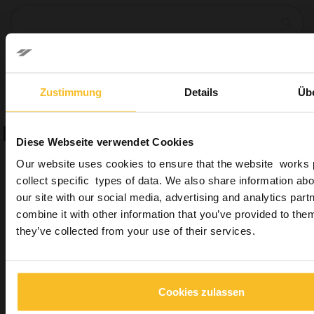
Suchen
Suchen
Zustimmung
Details
Üb
Das könnte Sie auch interessieren
Diese Webseite verwendet Cookies
Our website uses cookies to ensure that the website works 
collect specific types of data. We also share information abo
our site with our social media, advertising and analytics pa
combine it with other information that you’ve provided to them
they’ve collected from your use of their services.
Elite Master
Cookies zulassen