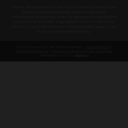
"HINWEIS: Abbildungen und Texte, die sich auf die technischen Daten einzelner
Produkte und Zubehörteile beziehen, können sich während der
Gültigkeitsdauer dieses Katalogs ändern. Die Abbildungen sind ausschließlich
repräsentativ für die Produkte. Einige Produkte sind nicht in allen Ländern
erhältlich. Für weitere Informationen zur Produktverfügbarkeit wenden Sie sich
bitte an Ihre örtliche Handelsvertretung."
© 2024 Zhermack SpA – Alle Rechte vorbehalten. |
Cookie-Richtlinie
|
Datenschutzerklaerung
|
Datenschutzinformationen fuer das profiling
Development and SEO by
Nomesia