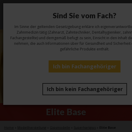
Sind Sie vom Fach?
Toggl
navig
Im Sinne der geltenden Gesetzgebung erkläre ich eigenverantwortlic
Zahnmedizin tätig (Zahnarzt, Zahntechniker, Dentalhygieniker, zahn
Fachangestellte) und demgemäß befugt zu sein, Einsicht in den Inhalt d
nehmen, die auch Informationen über für Gesundheit und Sicherheit 
gefährliche Produkte enthält.
Ich bin Fachangehöriger
Ich bin kein Fachangehöriger
Elite Base
Home
»
Modellherstellung
»
Gipsmodelle
»
Superhartgips
»
Elite Base