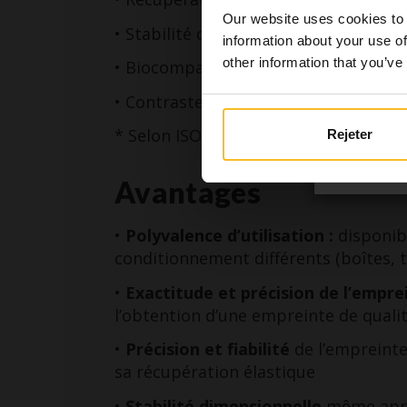
prothésis
Our website uses cookies to 
autorisé
• Stabilité dimensionnelle jusqu’à 15 
information about your use of
des in
other information that you’ve
• Biocompatibilité également sur le
• Contraste chromatique
* Selon ISO 4823
Rejeter
Avantages
•
Polyvalence d’utilisation :
disponibl
conditionnement différents (boîtes, t
•
Exactitude et précision de l’emprei
l’obtention d’une empreinte de quali
•
Précision et fiabilité
de l’empreinte
sa récupération élastique
•
Stabilité dimensionnelle
même aprè