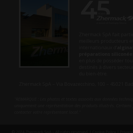
Zhermack SpA fait parti
meilleurs producteurs et
internationaux d’
algina
préparations siliconée
en plus de posséder to
destinés à divers secteu
du bien-être.
Zhermack SpA – Via Bovazecchino, 100 – 45021 Badia
"REMARQUE : Les photos et textes associés aux données techniqu
uniquement une représentation des produits illustrés. Certains p
contacter votre représentant local."
© 2024 Zhermack SpA – All rights reserved. |
Cookie Policy
|
Privacy