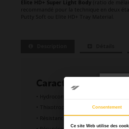
Elite HD+ Super Light Body
(ratio de mélan
recommandé pour la technique en deux étap
Putty Soft ou Elite HD+ Tray Material.
Description
Détails
Caractéristiques
V
• Hydrocompatibilité des fluides
• Thixotropie
Consentement
Conformém
• Résistance au déchirement
responsab
Ce site Web utilise des cook
• Récupération élastique de 99 %*