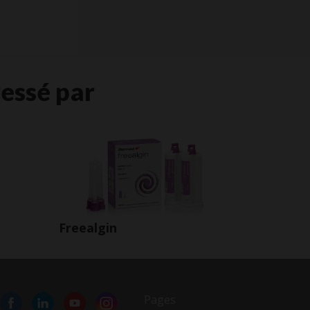
essé par
Freealgin
Pages