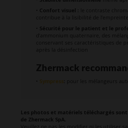
•
Confort visuel :
le contraste chroma
contribue à la lisibilité de l’empreint
•
Sécurité pour le patient et le prof
d’ammonium quaternaire, des mélange
conservant ses caractéristiques de p
après la désinfection
Zhermack recomman
•
Sympress
:
pour les mélangeurs aut
Les photos et matériels téléchargés sont 
de Zhermack SpA.
Veuillez ne pas les modifier ni les utiliser 