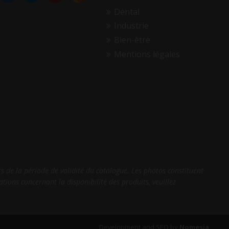
Dental
Industrie
Bien-être
Mentions légales
 de la période de validité du catalogue. Les photos constituent
tions concernant la disponibilité des produits, veuillez
Development and SEO by
Nomesia