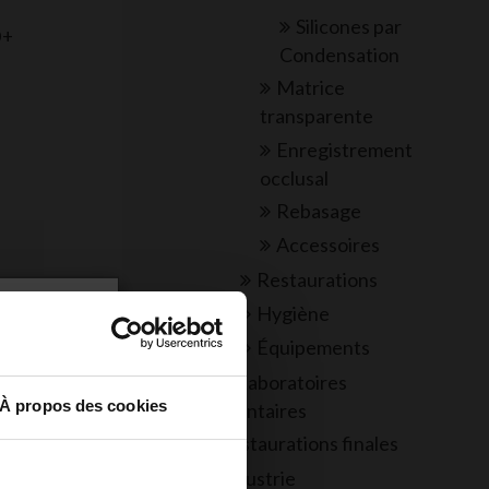
Silicones par
D+
Condensation
Matrice
transparente
Enregistrement
occlusal
Rebasage
Accessoires
Restaurations
Hygiène
du
Équipements
Laboratoires
À propos des cookies
Dentaires
 ma propre
Restaurations finales
dontologue,
Industrie