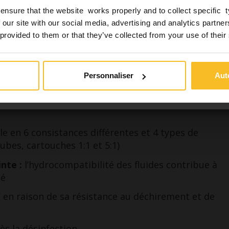
te dentaire, hygiéniste dentaire, assistant dentaire) et
ensure that the website works properly and to collect specific 
 à accéder au contenu de ce site Internet qui contient
jours*
 our site with our social media, advertising and analytics partn
formations concernant des biens dangereux pour la san
 provided to them or that they’ve collected from your use of their
s muqueuses lésées
sécurité des patients.
Personnaliser
Aut
Oui
Non
e en 6 consistances différentes et 4 types de
ubes, cartouches 1:1 et 5:1)
nte :
l’hydrocompatibilité des fluides contribue à
té
 en raison de sa résistance au déchirement et de
s la désinfection