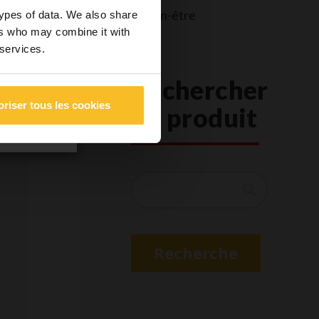
 être donc
Bien-être
types of data. We also share
 notamment
ers who may combine it with
té et la
 services.
Rechercher
oriser tous les cookies
un produit
Recherche
Recherche