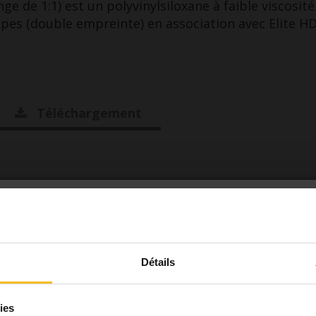
ge de 1:1) est un polyvinylsiloxane à faible viscosité
es (double empreinte) en association avec Elite H
Téléchargement
ous êtes un professionnel 
secteur?
Détails
ent aux réglementations en vigueur, je déclare sous
ilité être un professionnel du secteur orthodontie (o
ies