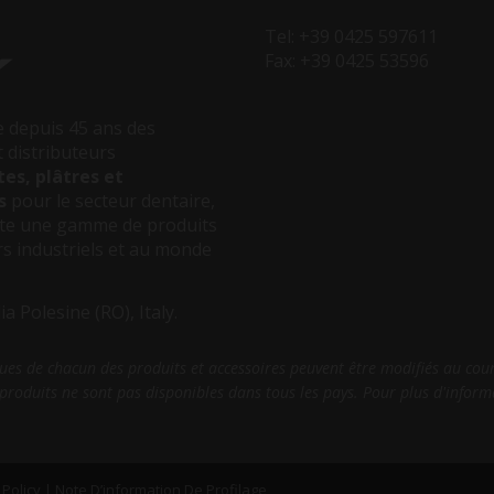
Tel: +39 0425 597611
Fax: +39 0425 53596
e depuis 45 ans des
 distributeurs
tes, plâtres et
s
pour le secteur dentaire,
ute une gamme de produits
rs industriels et au monde
 Polesine (RO), Italy.
es de chacun des produits et accessoires peuvent être modifiés au cours
roduits ne sont pas disponibles dans tous les pays. Pour plus d'informa
 Policy
|
Note D’information De Profilage