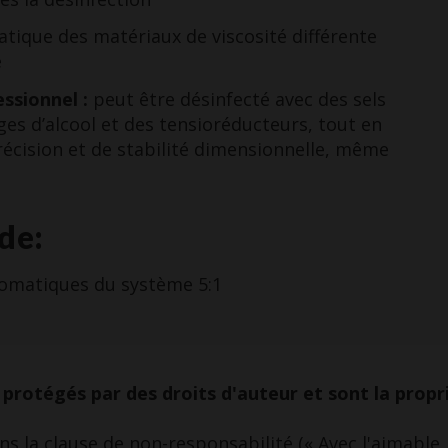
tique des matériaux de viscosité différente
e
essionnel :
peut être désinfecté avec des sels
s d’alcool et des tensioréducteurs, tout en
récision et de stabilité dimensionnelle, même
de:
omatiques du système 5:1
protégés par des droits d'auteur et sont la propr
sans la clause de non-responsabilité (« Avec l'aimable