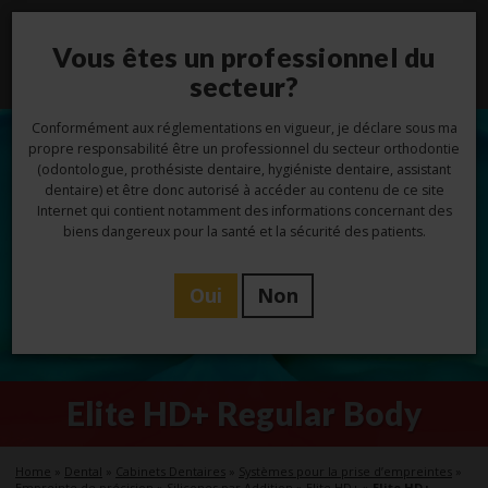
Vous êtes un professionnel du
Toggl
navig
secteur?
Conformément aux réglementations en vigueur, je déclare sous ma
propre responsabilité être un professionnel du secteur orthodontie
(odontologue, prothésiste dentaire, hygiéniste dentaire, assistant
dentaire) et être donc autorisé à accéder au contenu de ce site
Internet qui contient notamment des informations concernant des
biens dangereux pour la santé et la sécurité des patients.
Oui
Non
Elite HD+ Regular Body
Home
»
Dental
»
Cabinets Dentaires
»
Systèmes pour la prise d’empreintes
»
Empreinte de précision
»
Silicones par Addition
»
Elite HD+
»
Elite HD+