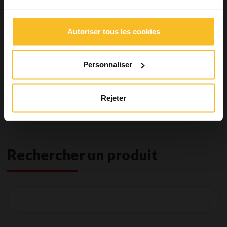
Enregistrement occlusal
Rebasage
Accessoires
Autoriser tous les cookies
Restaurations
Hygiène
Équipements
Personnaliser
Laboratoires Dentaires
Restaurations finales
Rejeter
Industrie
Bien-être
Rechercher un produit
Recherche