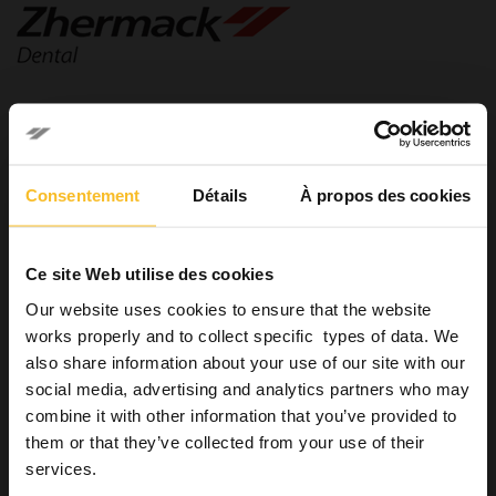
Dental
Consentement
Détails
À propos des cookies
Dental
Cabinets Dentaires
Systèmes pour la prise d’empreintes
Ce site Web utilise des cookies
Empreinte préliminaire
Our website uses cookies to ensure that the website
Empreinte de précision
works properly and to collect specific types of data. We
Silicones par Addition
also share information about your use of our site with our
Hydrorise System
social media, advertising and analytics partners who may
Elite HD+
combine it with other information that you’ve provided to
Elite P&P
them or that they’ve collected from your use of their
Silicones par Condensation
services.
Matrice transparente