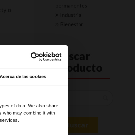
permanentes
tty o
Industrial
Bienestar
Buscar
or?
producto
Acerca de las cookies
 bajo mi
logía
Buscar
ental) y,
b, en el que
types of data. We also share
lud y la
ers who may combine it with
 services.
Buscar