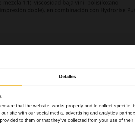
mezcla 1:1): viscosidad baja vinil polisiloxano,
(impresión doble), en combinación con Hydrorise Pu
Descargar
s usted profesional del sect
Detalles
erdo con lo dispuesto en la legislación vigente, declaro
lusiva responsabilidad que soy profesional de la odonto
ogo/a, protésico/a dental, higienista dental, asistente d
s
estoy autorizado/a a ver los contenidos de este sitio we
ensure that the website works properly and to collect specific 
gen noticias relativas a productos peligrosos para la sa
as*
 our site with our social media, advertising and analytics partn
seguridad de los pacientes.
 provided to them or that they’ve collected from your use of their
5 micras