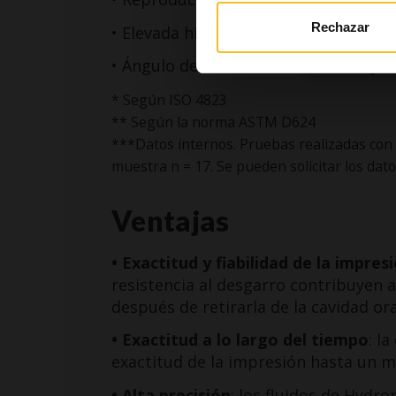
Rechazar
• Elevada hidrocompatibilidad
• Ángulo de contacto entre los mejo
* Según ISO 4823
** Según la norma ASTM D624
***Datos internos. Pruebas realizadas con 
muestra n = 17. Se pueden solicitar los da
Ventajas
• Exactitud y fiabilidad de la impres
resistencia al desgarro contribuyen 
después de retirarla de la cavidad ora
• Exactitud a lo largo del tiempo
: l
exactitud de la impresión hasta un m
• Alta precisión
: los fluidos de Hydro