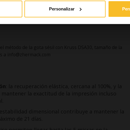
Si
No
Personalizar
Per
res del mercado***
el método de la gota sésil con Kruss DSA30, tamaño de la
tos a info@zhermack.com
ión
: la recuperación elástica, cercana al 100%, y la
a mantener la exactitud de la impresión incluso
l.
a estabilidad dimensional contribuye a mantener la
áximo de 21 días.
rise permiten llegar hasta las 5 micras en la