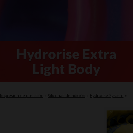
Hydrorise Extra
Light Body
Impresión de precisión
»
Siliconas de adición
»
Hydrorise System
»