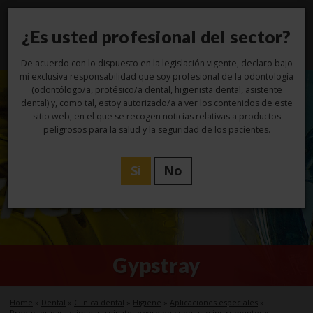
¿Es usted profesional del sector?
Toggl
navig
De acuerdo con lo dispuesto en la legislación vigente, declaro bajo
mi exclusiva responsabilidad que soy profesional de la odontología
(odontólogo/a, protésico/a dental, higienista dental, asistente
dental) y, como tal, estoy autorizado/a a ver los contenidos de este
sitio web, en el que se recogen noticias relativas a productos
peligrosos para la salud y la seguridad de los pacientes.
Si
No
Gypstray
Home
»
Dental
»
Clínica dental
»
Higiene
»
Aplicaciones especiales
»
Productos para eliminar alginatos y yeso de cubetas e instrumentos
»