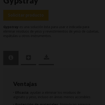
Gypstray
Solicitar producto
Gypstray
es una solución lista para usar e indicada para
eliminar residuos de yeso y revestimientos de yeso de cubetas,
espátulas u otros instrumentos.
Ventajas
•
Eficacia
: ayudan a eliminar los residuos de
alginato y yeso, incluso en áreas menos accesibles
•
Protección de materiales
: fórmula no agresiva