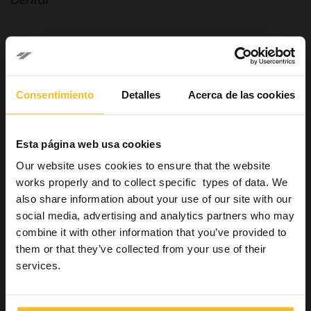
Dental
Consentimiento
Detalles
Acerca de las cookies
Dental
Clínica dental
Sistemas de impresión
Esta página web usa cookies
Impresión preliminar
Impresión de precisión
Our website uses cookies to ensure that the website
Siliconas de adición
works properly and to collect specific types of data. We
Hydrorise System
also share information about your use of our site with our
Elite HD+
social media, advertising and analytics partners who may
Elite P&P
combine it with other information that you’ve provided to
Siliconas de condensación
them or that they’ve collected from your use of their
Matriz transparente
services.
Registros oclusales
Rebase