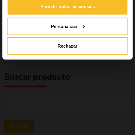
Accesorios Sistemas de impresión
Permitir todas las cookies
Restauraciones
Higiene
Aparatología
Personalizar
Laboratorio
Restauraciones permanentes
Industrial
Rechazar
Bienestar
Buscar producto
Buscar
Buscar