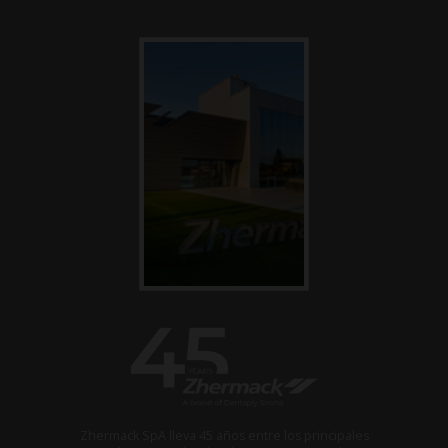
Zhermack SpA lleva 45 años entre los principales