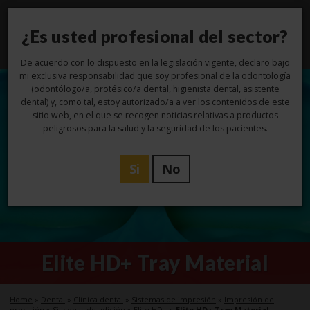
¿Es usted profesional del sector?
Toggl
navig
De acuerdo con lo dispuesto en la legislación vigente, declaro bajo
mi exclusiva responsabilidad que soy profesional de la odontología
(odontólogo/a, protésico/a dental, higienista dental, asistente
dental) y, como tal, estoy autorizado/a a ver los contenidos de este
sitio web, en el que se recogen noticias relativas a productos
peligrosos para la salud y la seguridad de los pacientes.
Si
No
Elite HD+ Tray Material
Home
»
Dental
»
Clínica dental
»
Sistemas de impresión
»
Impresión de
precisión
»
Siliconas de adición
»
Elite HD+
»
Elite HD+ Tray Material