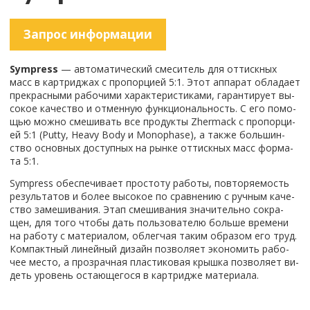
За­прос ин­фор­ма­ции
Sympress
— ав­то­ма­ти­че­ский сме­си­тель для от­тиск­ных
масс в кар­три­джах с про­пор­ци­ей 5:1. Этот ап­па­рат об­ла­да­ет
пре­крас­ны­ми ра­бо­чи­ми ха­рак­те­ри­сти­ка­ми, га­ран­ти­ру­ет вы­
со­кое ка­че­ство и от­мен­ную функ­ци­о­наль­ность. С его по­мо­
щью можно сме­ши­вать все про­дук­ты Zhermack с про­пор­ци­
ей 5:1 (Putty, Heavy Body и Monophase), а также боль­шин­
ство ос­нов­ных до­ступ­ных на рынке от­тиск­ных масс фор­ма­
та 5:1.
Sympress обес­пе­чи­ва­ет про­сто­ту ра­бо­ты, по­вто­ря­е­мость
ре­зуль­та­тов и более вы­со­кое по срав­не­нию с руч­ным ка­че­
ство за­ме­ши­ва­ния. Этап сме­ши­ва­ния зна­чи­тель­но со­кра­
щен, для того чтобы дать поль­зо­ва­те­лю боль­ше вре­ме­ни
на ра­бо­ту с ма­те­ри­а­лом, об­лег­чая таким об­ра­зом его труд.
Ком­пакт­ный ли­ней­ный ди­зайн поз­во­ля­ет эко­но­мить ра­бо­
чее место, а про­зрач­ная пла­сти­ко­вая крыш­ка поз­во­ля­ет ви­
деть уро­вень оста­ю­ще­го­ся в кар­три­дже ма­те­ри­а­ла.