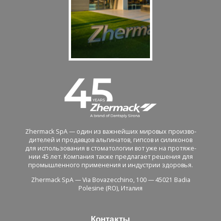
Zhermack SpA — один из важ­ней­ших ми­ро­вых про­из­во­
ди­те­лей и про­дав­цов аль­ги­на­тов, гип­сов и си­ли­ко­нов
для ис­поль­зо­ва­ния в сто­ма­то­ло­гии вот уже на про­тя­же­
нии 45 лет. Ком­па­ния также пред­ла­га­ет ре­ше­ния для
про­мыш­лен­но­го при­ме­не­ния и ин­ду­стрии здо­ро­вья.
Zhermack SpA — Via Bovazecchino, 100 — 45021 Badia
Polesine (RO), Ита­лия
Кон­так­ты