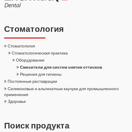
Сто­ма­то­ло­гия
Сто­ма­то­ло­гия
Сто­ма­то­ло­ги­че­ская прак­ти­ка
Обо­ру­до­ва­ние
Сме­си­те­ли для си­стем сня­тия от­тис­ков
Ре­ше­ния для ги­ги­е­ны
По­сто­ян­ные ре­став­ра­ции
Си­ли­ко­но­вые и аль­ги­нат­ные ка­у­чу­ки для про­мыш­лен­но­го
при­ме­не­ния
Здо­ро­вье
Поиск про­дук­та