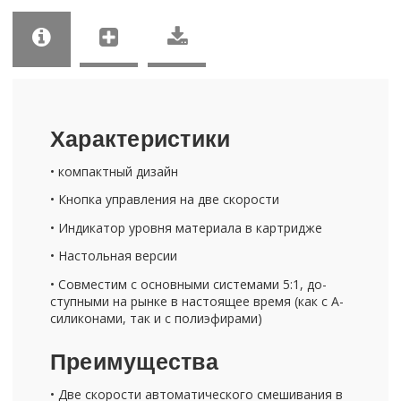
Ха­рак­те­ри­сти­ки
• ком­пакт­ный ди­зайн
• Кноп­ка управ­ле­ния на две ско­ро­сти
• Ин­ди­ка­тор уров­ня ма­те­ри­а­ла в кар­три­дже
• На­столь­ная вер­сии
• Сов­ме­стим с ос­нов­ны­ми си­сте­ма­ми 5:1, до­
ступ­ны­ми на рынке в на­сто­я­щее время (как с А-​
силиконами, так и с по­ли­эфи­ра­ми)
Пре­иму­ще­ства
• Две ско­ро­сти ав­то­ма­ти­че­ско­го сме­ши­ва­ния в