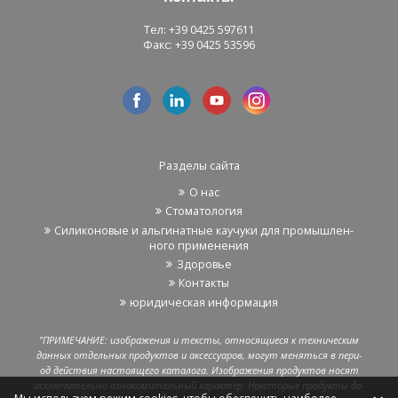
Тел: +39 0425 597611
Факс: +39 0425 53596
Раз­де­лы сайта
О нас
Сто­ма­то­ло­гия
Си­ли­ко­но­вые и аль­ги­нат­ные ка­у­чу­ки для про­мыш­лен­
но­го при­ме­не­ния
Здо­ро­вье
Кон­так­ты
юри­ди­че­ская ин­фор­ма­ция
"ПРИ­МЕ­ЧА­НИЕ: изоб­ра­же­ния и тек­сты, от­но­ся­щи­е­ся к тех­ни­че­ским
дан­ных от­дель­ных про­дук­тов и ак­сес­су­а­ров, могут ме­нять­ся в пе­ри­
од дей­ствия на­сто­я­ще­го ка­та­ло­га. Изоб­ра­же­ния про­дук­тов носят
ис­клю­чи­тель­но озна­ко­ми­тель­ный ха­рак­тер. Неко­то­рые про­дук­ты до­