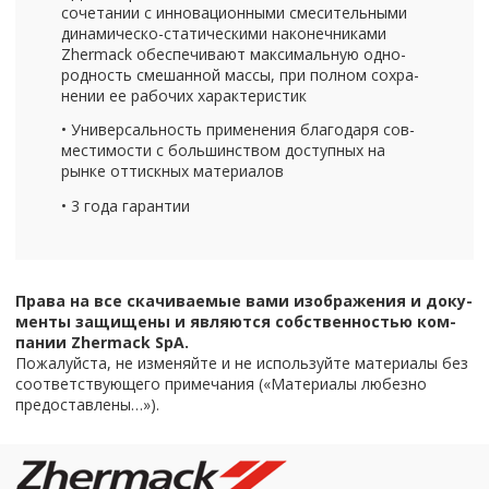
со­че­та­нии с ин­но­ва­ци­он­ны­ми сме­си­тель­ны­ми
динамическо-​статическими на­ко­неч­ни­ка­ми
Zhermack обес­пе­чи­ва­ют мак­си­маль­ную од­но­
род­ность сме­шан­ной массы, при пол­ном со­хра­
не­нии ее ра­бо­чих ха­рак­те­ри­стик
• Уни­вер­саль­ность при­ме­не­ния бла­го­да­ря сов­
ме­сти­мо­сти с боль­шин­ством до­ступ­ных на
рынке от­тиск­ных ма­те­ри­а­лов
• 3 года га­ран­тии
Права на все ска­чи­ва­е­мые вами изоб­ра­же­ния и до­ку­
мен­ты за­щи­ще­ны и яв­ля­ют­ся соб­ствен­но­стью ком­
па­нии Zhermack SpA.
По­жа­луй­ста, не из­ме­няй­те и не ис­поль­зуй­те ма­те­ри­а­лы без
со­от­вет­ству­ю­ще­го при­ме­ча­ния («Ма­те­ри­а­лы лю­без­но
предо­став­ле­ны…»).