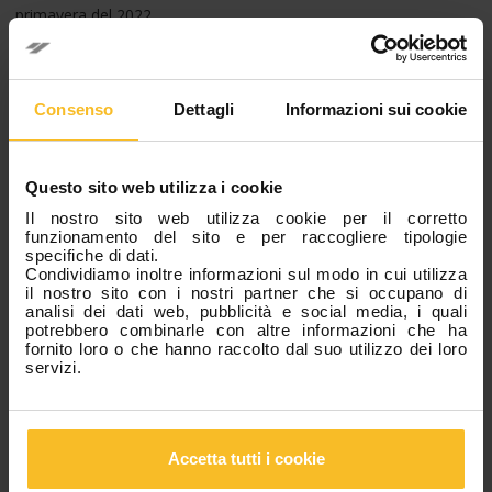
primavera del 2022.
Nella mattinata, oltre ai rappresentanti del Comune di Badia
Polesine e de L.A. VOL.A.N.D.A., l’Azienda ha incontrato anche la
Consenso
Dettagli
Informazioni sui cookie
referente ed il Dirigente Scolastico del progetto “
Scuola
Potenziata
” gestito dall’
Istituto Comprensivo di Badia
Polesine
. Questa iniziativa era stata sostenuta in ottobre,
devolvendo lo stesso controvalore generato dalle ultime edizioni
Questo sito web utilizza i cookie
realizzate della corsa podistica “Run with Zhermack”,
indipendentemente dal fatto che quest’anno non si fosse tenuta.
Il nostro sito web utilizza cookie per il corretto
funzionamento del sito e per raccogliere tipologie
specifiche di dati.
Durante la conferenza stampa, il General Manager, Ing. Paolo
Condividiamo inoltre informazioni sul modo in cui utilizza
Ambrosini, ha sottolineato: “
Quotidianamente oramai ci
il nostro sito con i nostri partner che si occupano di
analisi dei dati web, pubblicità e social media, i quali
dobbiamo confrontare con le conseguenze economiche che la
potrebbero combinarle con altre informazioni che ha
pandemia ha provocato, a tutti i livelli. Proprio in questo contesto
fornito loro o che hanno raccolto dal suo utilizzo dei loro
deve essere ancora più forte il Nostro senso di responsabilità. Con
servizi.
questa azione concreta, quindi, Zhermack conferma la propria
presenza attiva, e dimostra la propria riconoscenza, al territorio
locale. Nonostante il respiro internazionale del nostro business, la
volontà di rappresentare un generatore di valore – non solo
economico – per quanti vivono il territorio locale, rimane per noi
Accetta tutti i cookie
un cardine fondamentale e un’affermazione imprescindibile di