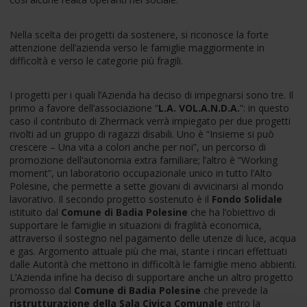
Nella scelta dei progetti da sostenere, si riconosce la forte
attenzione dell’azienda verso le famiglie maggiormente in
difficoltà e verso le categorie più fragili.
I progetti per i quali l’Azienda ha deciso di impegnarsi sono tre. Il
primo a favore dell’associazione “
L.A. VOL.A.N.D.A.
”: in questo
caso il contributo di Zhermack verrà impiegato per due progetti
rivolti ad un gruppo di ragazzi disabili. Uno è “Insieme si può
crescere – Una vita a colori anche per noi”, un percorso di
promozione dell’autonomia extra familiare; l’altro è “Working
moment”, un laboratorio occupazionale unico in tutto l’Alto
Polesine, che permette a sette giovani di avvicinarsi al mondo
lavorativo. Il secondo progetto sostenuto è il
Fondo Solidale
istituito dal
Comune di Badia Polesine
che ha l’obiettivo di
supportare le famiglie in situazioni di fragilità economica,
attraverso il sostegno nel pagamento delle utenze di luce, acqua
e gas. Argomento attuale più che mai, stante i rincari effettuati
dalle Autorità che mettono in difficoltà le famiglie meno abbienti.
L’Azienda infine ha deciso di supportare anche un altro progetto
promosso dal
Comune di Badia Polesine
che prevede la
ristrutturazione della Sala Civica Comunale
entro la