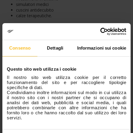
simulatori medici
cuscini antidecubito
calze terapeutiche.
ZA SFX 0020
e
ZA SFX 10 WT 10
sono testati secondo la
normativa ISO 10993-1, che ne certifica l’affidabilità.
Per Zhermack questo è un importante traguardo. L’Azienda si
impegna ogni giorno per rispettare gli standard di qualità
Consenso
Dettagli
Informazioni sui cookie
internazionali e severi metodi di controllo interni, così da
garantire caratteristiche tecniche elevate e costanti. Questo
obiettivo raggiunto ripaga l’impegno continuo e rende Zhermack
molto orgogliosa di entrare in questo segmento di mercato.
Questo sito web utilizza i cookie
Il nostro sito web utilizza cookie per il corretto
funzionamento del sito e per raccogliere tipologie
Categorie
specifiche di dati.
Condividiamo inoltre informazioni sul modo in cui utilizza
il nostro sito con i nostri partner che si occupano di
analisi dei dati web, pubblicità e social media, i quali
News Azienda
potrebbero combinarle con altre informazioni che ha
News Eventi
fornito loro o che hanno raccolto dal suo utilizzo dei loro
servizi.
News Prodotti
Fiere, Congressi e Corsi