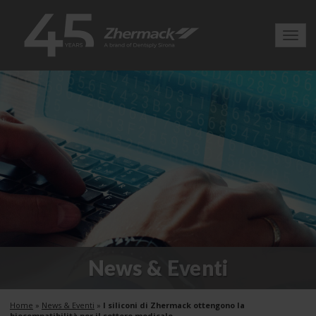
Toggl
navig
News & Eventi
Home
»
News & Eventi
»
I siliconi di Zhermack ottengono la
biocompatibilità per il settore medicale