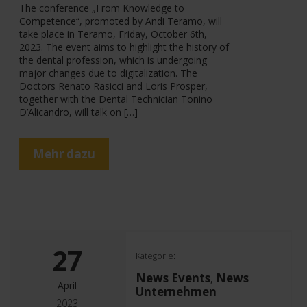
The conference „From Knowledge to
Competence“, promoted by Andi Teramo, will
take place in Teramo, Friday, October 6th,
2023. The event aims to highlight the history of
the dental profession, which is undergoing
major changes due to digitalization. The
Doctors Renato Rasicci and Loris Prosper,
together with the Dental Technician Tonino
D’Alicandro, will talk on […]
Mehr dazu
27
Kategorie:
News Events
News
,
April
Unternehmen
2023