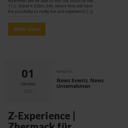
Attendees will be able to visit our booth in hall
11.2- Stand K-030/L-049, where they will have
the possibility to really live and experience […]
Mehr dazu
01
Kategorie:
News Events
News
,
Oktober
Unternehmen
2022
Z-Experience |
Zhermack für