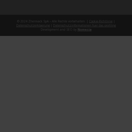
© 2024 Zhermack SpA – Alle Rechte vorbehalten. |
Cookie-Richtlinie
|
Datenschutzerklaerung
|
Datenschutzinformationen fuer das profiling
Development and SEO by
Nomesia