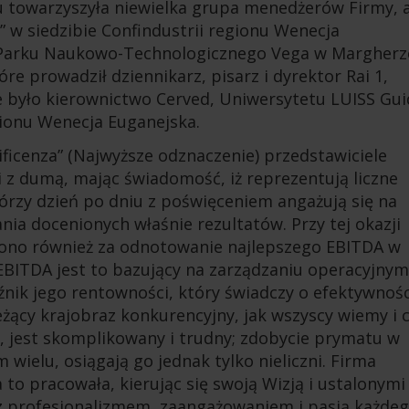
 towarzyszyła niewielka grupa menedżerów Firmy, 
” w siedzibie Confindustrii regionu Wenecja
 Parku Naukowo-Technologicznego Vega w Margherz
re prowadził dziennikarz, pisarz i dyrektor Rai 1,
 było kierownictwo Cerved, Uniwersytetu LUISS Gu
egionu Wenecja Euganejska.
ificenza” (Najwyższe odznaczenie) przedstawiciele
i z dumą, mając świadomość, iż reprezentują liczne
rzy dzień po dniu z poświęceniem angażują się na
ia docenionych właśnie rezultatów. Przy tej okazji
ono również za odnotowanie najlepszego EBITDA w
 EBITDA jest to bazujący na zarządzaniu operacyjnym
nik jego rentowności, który świadczy o efektywnośc
eżący krajobraz konkurencyjny, jak wszyscy wiemy i 
, jest skomplikowany i trudny; zdobycie prymatu w
em wielu, osiągają go jednak tylko nieliczni. Firma
to pracowała, kierując się swoją Wizją i ustalonymi
e z profesjonalizmem, zaangażowaniem i pasją każde