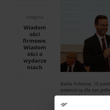
Kategoria:
Wiadom
ości
firmowe
,
Wiadom
ości o
wydarze
niach
Badia Polesine, 10 paźd
pewnością dla nas jedn
osiągnięty, a raczej za
osiągania kolejnych suk
stanowczością. Nasza f