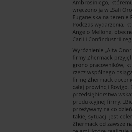
Ambrosiniego, któremu
wręczono ją w „Sali Oro
Euganejska na terenie
Podczas wydarzenia, któ
Angelo Mellone, obecne
Carli i Confindustrii r
Wyróżnienie „Alta Onor
firmy Zhermack przyjęl
grono pracowników, któ
rzecz wspólnego osiągan
firmę Zhermack doceni
całej prowincji Rovigo.
przedsiębiorstwa wskaź
produkcyjnej firmy. „Bi
przeżywany na co dzień
takiej sytuacji jest cel
Zhermack od zawsze na 
celami, które realizuj