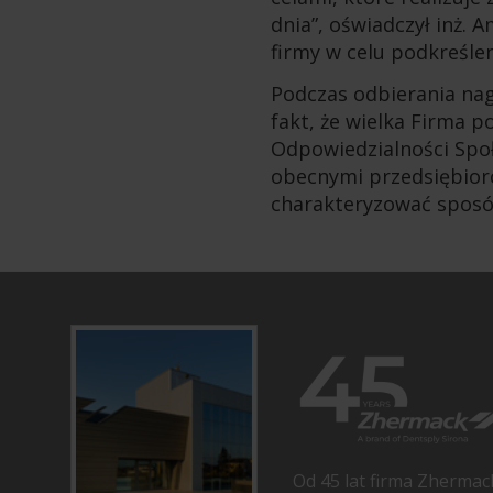
dnia”, oświadczył inż.
firmy w celu podkreślen
Podczas odbierania nag
fakt, że wielka Firma 
Odpowiedzialności Społe
obecnymi przedsiębior
charakteryzować sposó
Od 45 lat firma Zhermac