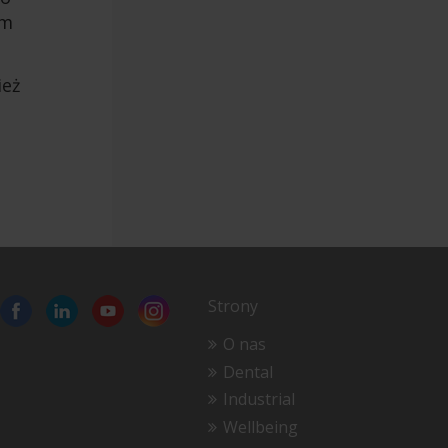
om
ież
Strony
O nas
Dental
Industrial
Wellbeing