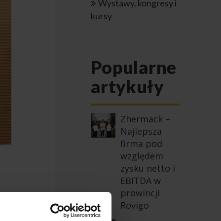
Wystawy, kongresy i
kursy
Popularne
artykuły
Zhermack –
Najlepsza
firma pod
względem
zysku netto i
EBITDA w
prowincji
Rovigo