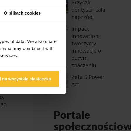
Przyszli
dentyści, cała
e
O plikach cookies
naprzód!
 Są
Impact
Innovation:
types of data. We also share
tworzymy
ers who may combine it with
innowacje o
 services.
dużym
znaczeniu
Zeta 5 Power
 na wszystkie ciasteczka
Act
o,
ego
Portale
społecznościo