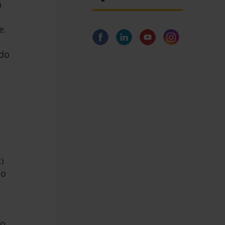
a
e.
ido
i
co
go