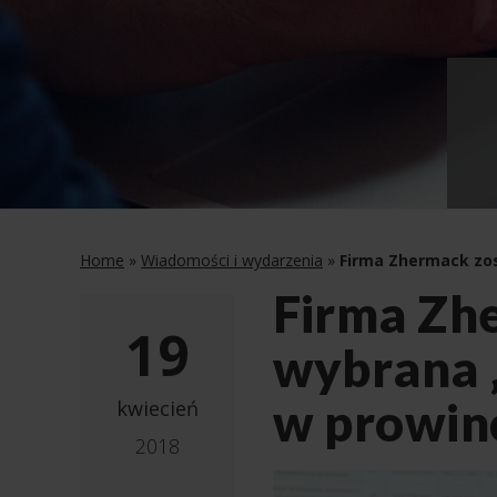
Home
»
Wiadomości i wydarzenia
»
Firma Zhermack zos
Firma Zh
19
wybrana 
w prowinc
kwiecień
2018