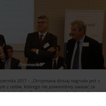
ziernika 2017 – „Otrzymana dzisiaj nagroda jest z
ym z celów, którego nie powinniśmy uważać za
 coś, co będzie dla nas właściwym bodźcem do
cesów z jeszcze większą siłą, przekonaniem i
irma osiągnęła swój sukces, budując go na dwóch