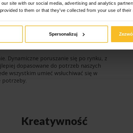
rozwiązania zintegrowane i inteligentne.
 our site with our social media, advertising and analytics partn
 provided to them or that they’ve collected from your use of their
Spersonalizuj
Zezwól
ie. Dynamiczne poruszanie się po rynku, z
ajlepiej dopasowane do potrzeb naszych
zede wszystkim umieć wsłuchiwać się w
e potrzeby.
Kreatywność