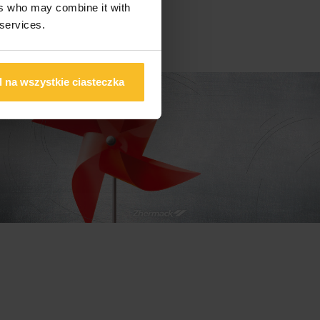
ers who may combine it with
 services.
 na wszystkie ciasteczka