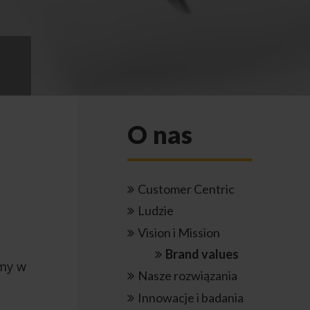
O nas
Customer Centric
Ludzie
Vision i Mission
Brand values
emy w
Nasze rozwiązania
Innowacje i badania