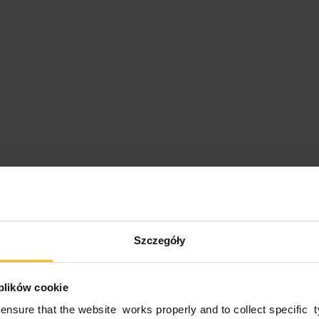
Istota
Szczegóły
Kontrola całego łańcucha produkcji to nasz
wyjątkowymi i stale zaangażowanymi w two
 plików cookie
Jest to istota naszej umiejętności działań,
modelu biznesowego, które doprowadziły na
ensure that the website works properly and to collect specific 