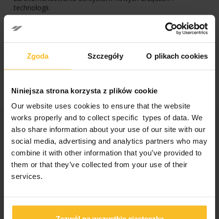
technologii.
ADF odbędzie się w Paryżu i potrwa 5 dni, od wtorku 27
listopada do soboty 1 grudnia 2018 roku.
Facebook
LinkedIn
Zgoda
Szczegóły
O plikach cookies
Niniejsza strona korzysta z plików cookie
Our website uses cookies to ensure that the website
works properly and to collect specific types of data. We
Kategorie
also share information about your use of our site with our
social media, advertising and analytics partners who may
Wiadomości firmowe
combine it with other information that you’ve provided to
Wiadomości o produktach
them or that they’ve collected from your use of their
Wiadomości o wydarzeniach
services.
Wystawy, kongresy i kursy
Zezwól na wszystkie ciasteczka