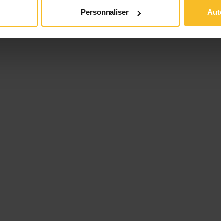
2018 à Paris.
Personnaliser
Aut
cebook
LinkedIn