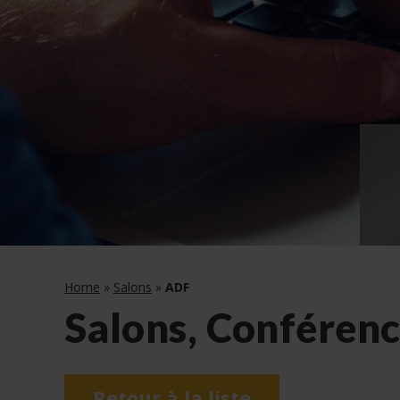
Home
»
Salons
»
ADF
Salons, Conférenc
Retour à la liste