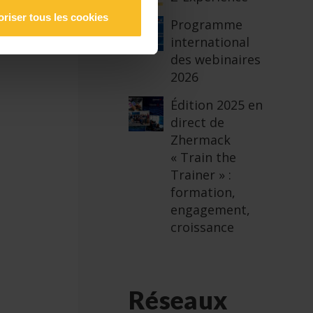
oriser tous les cookies
Programme
international
des webinaires
2026
Édition 2025 en
direct de
Zhermack
« Train the
Trainer » :
formation,
engagement,
croissance
Réseaux