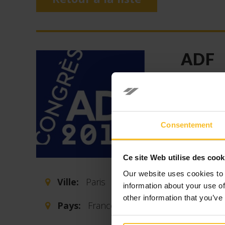
ADF
Date 
ADF est un
médecine 
Consentement
démonstrat
formation
Ce site Web utilise des cook
L’événeme
Our website uses cookies to 
Ville:
Paris
présenter 
information about your use of
nouveaux 
other information that you’ve
Pays:
France
ADF se ti