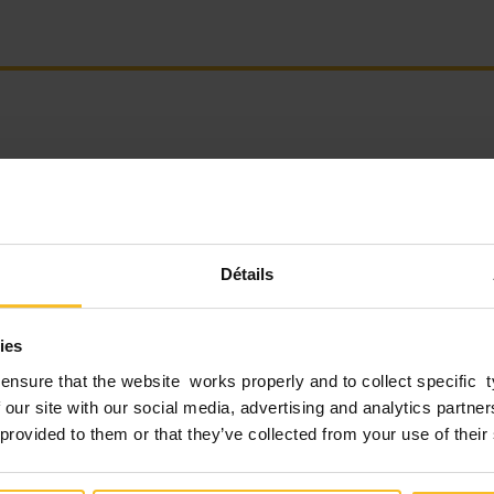
de début:
27/11/2018
Date de fin:
01/12/2018
 salon, un forum de discussion et un débat sur la
dentaire. Le forum prévoit des présentations, des
Détails
ions, des ateliers et des conférences pour la
 professionnelle.
ies
nt offre aux exposants internationaux l’opportunit
ensure that the website works properly and to collect specific 
de nouveaux produits et de conseiller aux dentistes
 our site with our social media, advertising and analytics partn
équipements et technologies.
 provided to them or that they’ve collected from your use of their
endra sur 5 jours, du mardi 27 novembre au samedi 