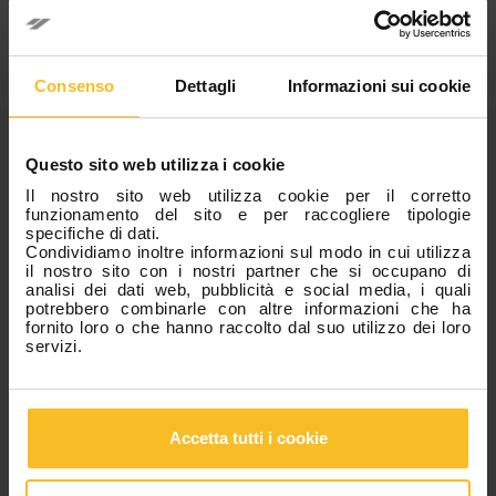
Per non perdere i prossimi contenuti, seguici sui nostri social
network.
Consenso
Dettagli
Informazioni sui cookie
Categorie
Questo sito web utilizza i cookie
Il nostro sito web utilizza cookie per il corretto
News Azienda
funzionamento del sito e per raccogliere tipologie
News Eventi
specifiche di dati.
Condividiamo inoltre informazioni sul modo in cui utilizza
News Prodotti
il nostro sito con i nostri partner che si occupano di
Fiere, Congressi e Corsi
analisi dei dati web, pubblicità e social media, i quali
potrebbero combinarle con altre informazioni che ha
fornito loro o che hanno raccolto dal suo utilizzo dei loro
servizi.
Articoli Popolari
Accetta tutti i cookie
Z-Experience, edizione 2026: grazie!