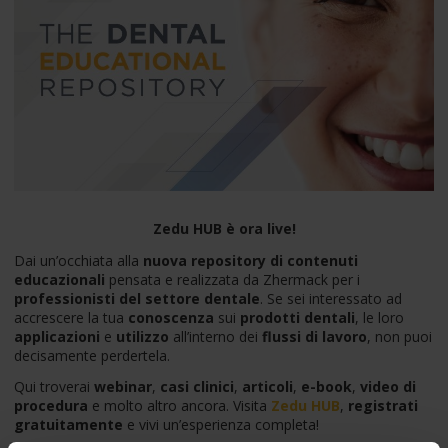
Zedu HUB è ora live!
Dai un’occhiata alla
nuova repository di contenuti
educazionali
pensata e realizzata da Zhermack per i
professionisti del settore dentale
. Se sei interessato ad
accrescere la tua
conoscenza
sui
prodotti dentali
, le loro
applicazioni
e
utilizzo
all’interno dei
flussi di lavoro
, non puoi
decisamente perdertela.
Qui troverai
webinar
,
casi clinici
,
articoli
,
e-book
,
video di
procedura
e molto altro ancora. Visita
Zedu HU
B
,
registrati
gratuitamente
e vivi un’esperienza completa!