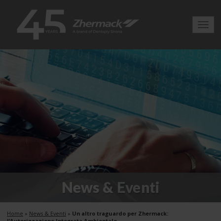
Toggl
navig
News & Eventi
Home
»
News & Eventi
»
Un altro traguardo per Zhermack:
l’Autorizzazione Integrata Ambientale