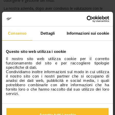
odorigene e gestione dei rifiuti.
La nostra azienda, dopo aver condiviso le valutazioni con le
autorità locali competenti, ha scelto di investire
nell’
innovazione tecnologica
mantenendo fede all’impegno
per limitare gli impatti ambientali. Nel team di lavoro hanno
collaborato a stretto contatto funzioni come
EHS
,
Produzione
e
Operation
; la condivisione di diversi punti di vista è stata
Consenso
Dettagli
Informazioni sui cookie
essenziale per garantire un
PMC
(Piano di Monitoraggio e
Controllo) perseguibile e attuabile.
Questo sito web utilizza i cookie
Categorie
Il nostro sito web utilizza cookie per il corretto
funzionamento del sito e per raccogliere tipologie
specifiche di dati.
Condividiamo inoltre informazioni sul modo in cui utilizza
News Azienda
il nostro sito con i nostri partner che si occupano di
analisi dei dati web, pubblicità e social media, i quali
News Eventi
potrebbero combinarle con altre informazioni che ha
News Prodotti
fornito loro o che hanno raccolto dal suo utilizzo dei loro
Fiere, Congressi e Corsi
servizi.
Articoli Popolari
Accetta tutti i cookie