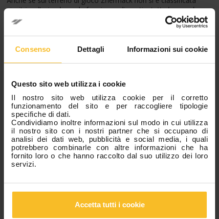
Anche se sul terreno di gioco Zhermack non si è classificata
vincitrice, l’azienda vuole fare i complimenti a tutte le squadre
che sono scese in campo
come
rivali
, ma che in realtà erano
alleate
per un’unica e onorevole causa.
È sempre bello vedere la comunità di Badia Polesine così unita
Consenso
Dettagli
Informazioni sui cookie
nel contribuire a queste iniziative sociali!
Categorie
Questo sito web utilizza i cookie
Il nostro sito web utilizza cookie per il corretto
funzionamento del sito e per raccogliere tipologie
News Azienda
specifiche di dati.
Condividiamo inoltre informazioni sul modo in cui utilizza
News Eventi
il nostro sito con i nostri partner che si occupano di
News Prodotti
analisi dei dati web, pubblicità e social media, i quali
potrebbero combinarle con altre informazioni che ha
Fiere, Congressi e Corsi
fornito loro o che hanno raccolto dal suo utilizzo dei loro
servizi.
Articoli Popolari
Accetta tutti i cookie
Z-Experience, edizione 2026: grazie!