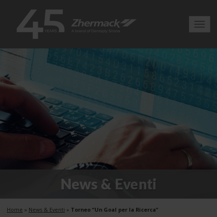
Toggl
navig
News & Eventi
Home
»
News & Eventi
»
Torneo “Un Goal per la Ricerca”