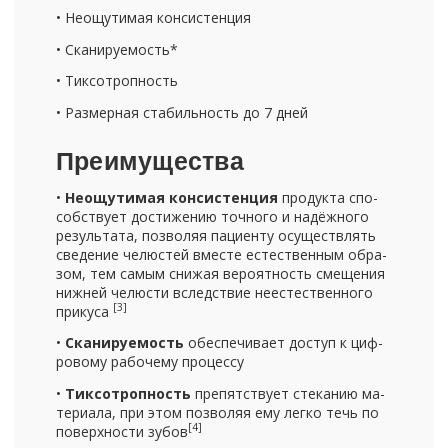
• Неощу­ти­мая кон­си­стен­ция
• Ска­ни­ру­е­мость*
• Тик­со­троп­ность
• Раз­мер­ная ста­биль­ность до 7 дней
Пре­иму­ще­ства
•
Неощу­ти­мая кон­си­стен­ция
про­дук­та спо­
соб­ству­ет до­сти­же­нию точ­но­го и на­дёж­но­го
ре­зуль­та­та, поз­во­ляя па­ци­ен­ту осу­ществ­лять
све­де­ние че­лю­стей вме­сте есте­ствен­ным об­ра­
зом, тем самым сни­жая ве­ро­ят­ность сме­ще­ния
ниж­ней че­лю­сти вслед­ствие неесте­ствен­но­го
[3]
при­ку­са
•
Ска­ни­ру­е­мость
обес­пе­чи­ва­ет до­ступ к циф­
ро­во­му ра­бо­че­му про­цес­су
•
Тик­со­троп­ность
пре­пят­ству­ет сте­ка­нию ма­
те­ри­а­ла, при этом поз­во­ляя ему легко течь по
[4]
по­верх­но­сти зубов