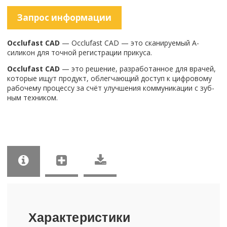
За­прос ин­фор­ма­ции
Occlufast CAD
— Occlufast CAD — это ска­ни­ру­е­мый А-​
силикон для точ­ной ре­ги­стра­ции при­ку­са.
Occlufast CAD
— это ре­ше­ние, раз­ра­бо­тан­ное для вра­чей,
ко­то­рые ищут про­дукт, об­лег­ча­ю­щий до­ступ к циф­ро­во­му
ра­бо­че­му про­цес­су за счёт улуч­ше­ния ком­му­ни­ка­ции с зуб­
ным тех­ни­ком.
Ха­рак­те­ри­сти­ки