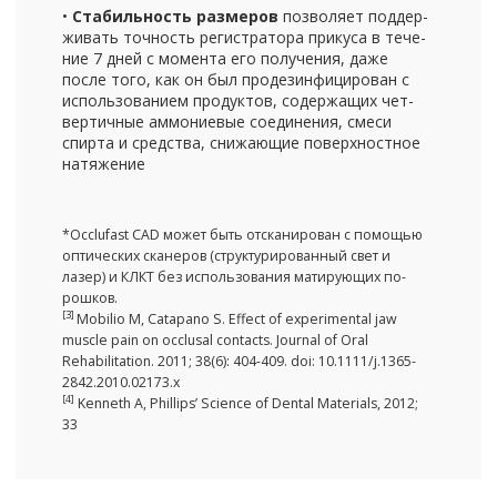
•
Ста­биль­ность раз­ме­ров
поз­во­ля­ет под­дер­
жи­вать точ­ность ре­ги­стра­то­ра при­ку­са в те­че­
ние 7 дней с мо­мен­та его по­лу­че­ния, даже
после того, как он был про­дез­ин­фи­ци­ро­ван с
ис­поль­зо­ва­ни­ем про­дук­тов, со­дер­жа­щих чет­
вер­тич­ные ам­мо­ни­е­вые со­еди­не­ния, смеси
спир­та и сред­ства, сни­жа­ю­щие по­верх­ност­ное
на­тя­же­ние
*Occlufast CAD может быть от­ска­ни­ро­ван с по­мо­щью
оп­ти­че­ских ска­не­ров (струк­ту­ри­ро­ван­ный свет и
лазер) и КЛКТ без ис­поль­зо­ва­ния ма­ти­ру­ю­щих по­
рош­ков.
[3]
Mobilio M, Catapano S. Effect of experimental jaw
muscle pain on occlusal contacts. Journal of Oral
Rehabilitation. 2011; 38(6): 404-409. doi: 10.1111/j.1365-
2842.2010.02173.x
[4]
Kenneth A, Phillips’ Science of Dental Materials, 2012;
33