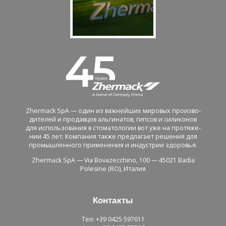
Zhermack SpA — один из важ­ней­ших ми­ро­вых про­из­во­
ди­те­лей и про­дав­цов аль­ги­на­тов, гип­сов и си­ли­ко­нов
для ис­поль­зо­ва­ния в сто­ма­то­ло­гии вот уже на про­тя­же­
нии 45 лет. Ком­па­ния также пред­ла­га­ет ре­ше­ния для
про­мыш­лен­но­го при­ме­не­ния и ин­ду­стрии здо­ро­вья.
Zhermack SpA — Via Bovazecchino, 100 — 45021 Badia
Polesine (RO), Ита­лия
Кон­так­ты
Тел: +39 0425 597611