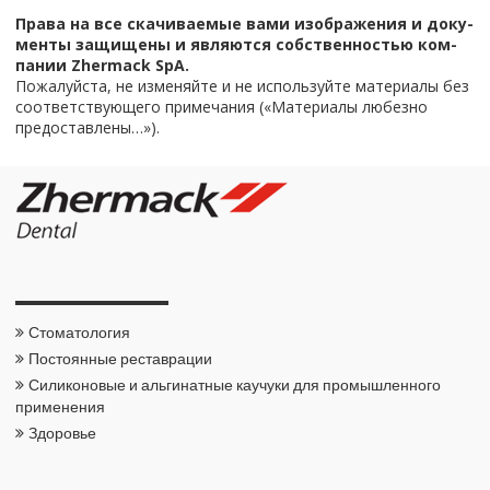
Права на все ска­чи­ва­е­мые вами изоб­ра­же­ния и до­ку­
мен­ты за­щи­ще­ны и яв­ля­ют­ся соб­ствен­но­стью ком­
па­нии Zhermack SpA.
По­жа­луй­ста, не из­ме­няй­те и не ис­поль­зуй­те ма­те­ри­а­лы без
со­от­вет­ству­ю­ще­го при­ме­ча­ния («Ма­те­ри­а­лы лю­без­но
предо­став­ле­ны…»).
Сто­ма­то­ло­гия
По­сто­ян­ные ре­став­ра­ции
Си­ли­ко­но­вые и аль­ги­нат­ные ка­у­чу­ки для про­мыш­лен­но­го
при­ме­не­ния
Здо­ро­вье