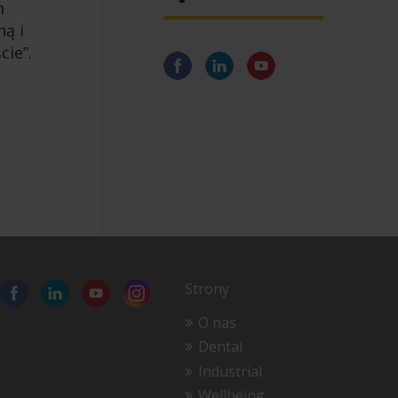
m
ną i
ie”.
Strony
O nas
Dental
Industrial
Wellbeing