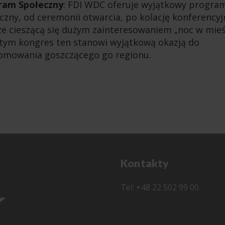
ram Społeczny
: FDI WDC oferuje wyjątkowy progra
czny, od ceremonii otwarcia, po kolację konferencyj
e cieszącą się dużym zainteresowaniem „noc w mieśc
tym kongres ten stanowi wyjątkową okazją do
omowania goszczącego go regionu.
cebook
LinkedIn
Kontakty
Tel: +48 22 502 99 00