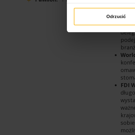
stwor
udzi
Waln
Odrzucić
odbyw
deleg
podej
branż
Worl
konfe
omawi
stoma
FDI W
długo
wysta
ważne
krajo
sobie
możli