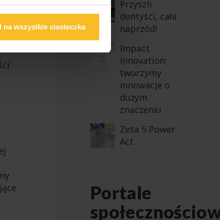
ego z
Przyszli
dentyści, cała
roku
 na wszystkie ciasteczka
naprzód!
Impact
Innovation:
ści
tworzymy
innowacje o
dużym
znaczeniu
Zeta 5 Power
Act
ej
ony
Portale
jące
społecznościo