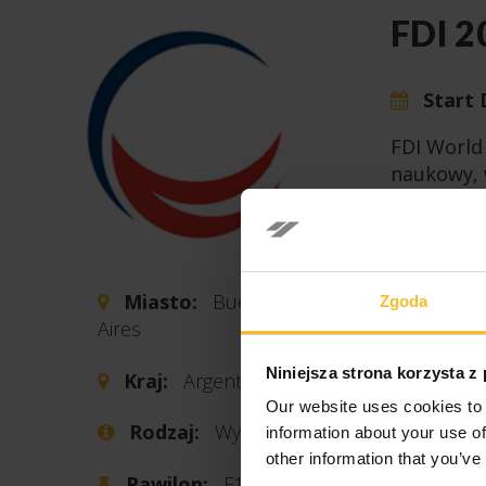
FDI 2
Start
FDI World
naukowy, 
temat pos
kwestii z
Wydarzeni
organizac
Miasto:
Buenos
Zgoda
w różnych
Aires
Buenos Ai
Niniejsza strona korzysta z
Kraj:
Argentyna
Struktura
Our website uses cookies to 
Rodzaj:
Wystawa
information about your use of
Prog
other information that you’ve
współ
Pawilon:
F15-F16