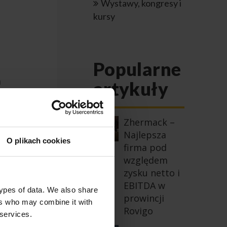
Wystawy, kongresy i
kursy
Popularne
a
artykuły
nych
Zhermack –
zny
Najlepsza
O plikach cookies
firma pod
względem
zysku netto i
:
EBITDA w
types of data. We also share
prowincji
ers who may combine it with
Rovigo
 services.