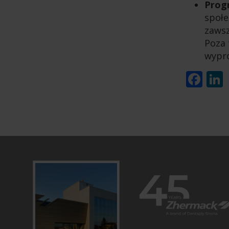
Prog
społe
zawsz
Poza 
wypr
Fa