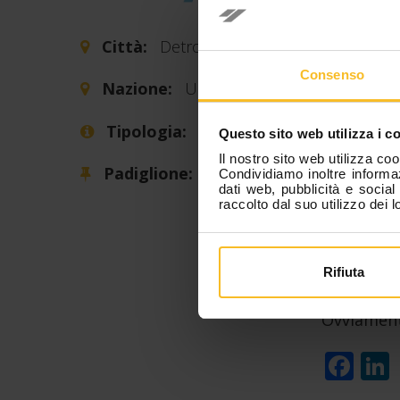
Data i
Città:
Detroit
Zhermack è
Consenso
Nazione:
USA
Detroit, U
important
Tipologia:
Fiera
Questo sito web utilizza i c
tutti gli a
Il nostro sito web utilizza coo
Padiglione:
Condividiamo inoltre informaz
I colleghi
dati web, pubblicità e socia
raccolto dal suo utilizzo dei l
approfondi
discussion
materiali 
Rifiuta
anche più 
filiera pro
Ovviamente
Fa