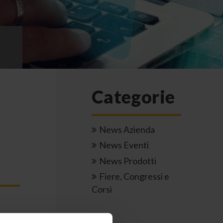
Categorie
News Azienda
News Eventi
News Prodotti
Fiere, Congressi e
Corsi