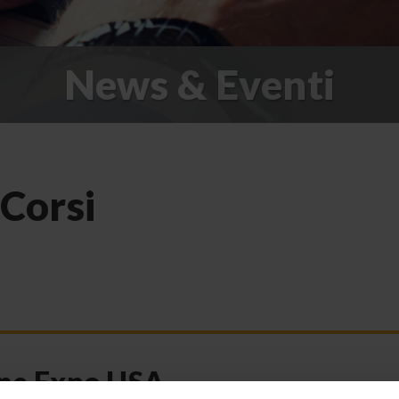
News & Eventi
 Corsi
one Expo USA