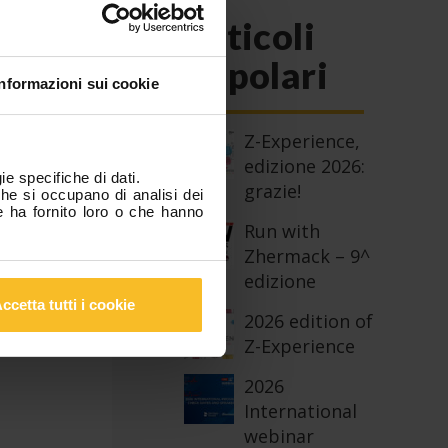
Articoli
Popolari
Informazioni sui cookie
per
Z-Experience,
edizione 2026:
ie specifiche di dati.
grazie!
che si occupano di analisi dei
o
e ha fornito loro o che hanno
Run with
Zhermack – 9^
edizione
nti
ccetta tutti i cookie
era
2026 edition of
Z-Experience
2026
International
webinar