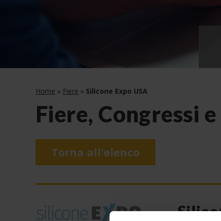
Home
»
Fiere
»
Silicone Expo USA
Fiere, Congressi e
Torna all'elenco
Silic