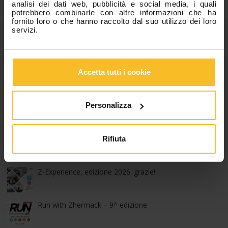
analisi dei dati web, pubblicità e social media, i quali
potrebbero combinarle con altre informazioni che ha
fornito loro o che hanno raccolto dal suo utilizzo dei loro
Categorie
servizi.
News Azienda
Accetta tutti i cookie
News Eventi
News Prodotti
Fiere, Congressi e Corsi
Personalizza
Articoli Popolari
Rifiuta
Z-Experience, edizione 2026: grazie!
Run with Zhermack – 9^ edizione