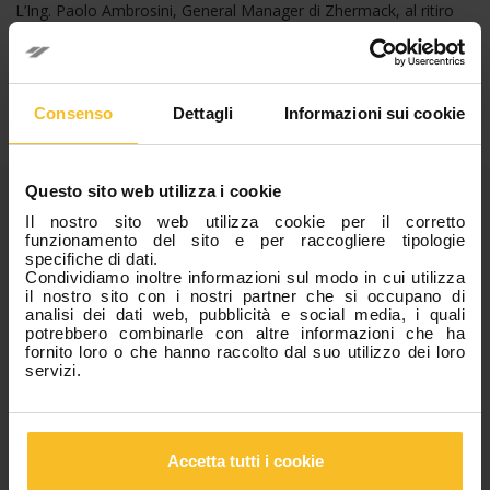
L’Ing. Paolo Ambrosini, General Manager di Zhermack, al ritiro
del premio ha dedicato il titolo ricevuto a ciascun Dipendente
dell’Azienda, elogiando il prezioso contributo di tutti i
Collaboratori, esempio di
passione, dedizione e
professionalità
.
Consenso
Dettagli
Informazioni sui cookie
Comunicato Stampa
Download
Categorie
Questo sito web utilizza i cookie
Il nostro sito web utilizza cookie per il corretto
funzionamento del sito e per raccogliere tipologie
specifiche di dati.
News Azienda
Condividiamo inoltre informazioni sul modo in cui utilizza
News Eventi
il nostro sito con i nostri partner che si occupano di
News Prodotti
analisi dei dati web, pubblicità e social media, i quali
potrebbero combinarle con altre informazioni che ha
Fiere, Congressi e Corsi
fornito loro o che hanno raccolto dal suo utilizzo dei loro
servizi.
Articoli Popolari
Accetta tutti i cookie