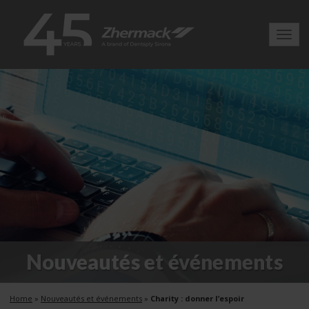
Toggl
navig
Nouveautés et événements
Home
»
Nouveautés et événements
»
Charity : donner l’espoir