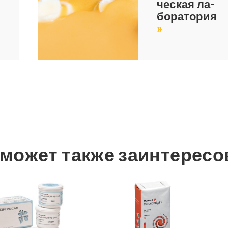
че­ская ла­
я
бо­ра­то­рия
»
может также за­ин­те­ре­со