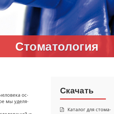
Сто­ма­то­ло­гия
Ска­чать
­ло­ве­ка ос­
рое мы уде­ля­
Ка­та­лог для сто­ма­
сле­до­ва­ний и