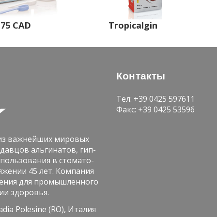
Tropicalgin
 75 CAD
Кон­так­ты
Тел: +39 0425 597611
Факс: +39 0425 53596
з важ­ней­ших ми­ро­вых
­дав­цов аль­ги­на­тов, гип­
­поль­зо­ва­ния в сто­ма­то­
­же­нии 45 лет. Ком­па­ния
е­ния для про­мыш­лен­но­го
ии здо­ро­вья.
ia Polesine (RO), Ита­лия