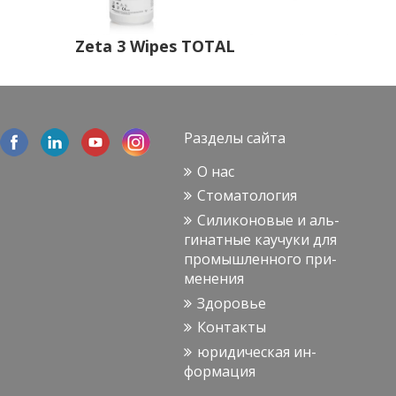
Zeta 3 Wipes TOTAL
Раз­де­лы сайта
О нас
Сто­ма­то­ло­гия
Си­ли­ко­но­вые и аль­
ги­нат­ные ка­у­чу­ки для
про­мыш­лен­но­го при­
ме­не­ния
Здо­ро­вье
Кон­так­ты
юри­ди­че­ская ин­
фор­ма­ция