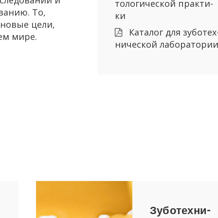
то­ло­ги­че­ской прак­ти­
ва­нию. То,
ки
ть новые цели,
Ка­та­лог для зу­бо­тех
ем мире.
ни­че­ской ла­бо­ра­то­ри
Зу­бо­тех­ни­