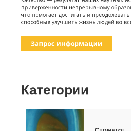
при­вер­жен­но­сти непре­рыв­но­му об­ра­зо­
что по­мо­га­ет до­сти­гать и пре­одо­ле­ва
спо­соб­ные улуч­шить жизнь людей во вс
За­прос ин­фор­ма­ции
Ка­те­го­рии
Сто­ма­то­