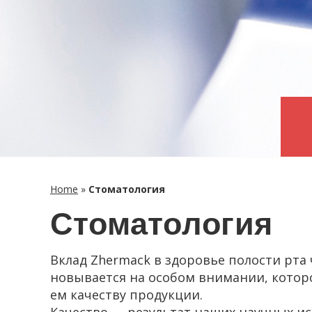
Home
»
Сто­ма­то­ло­гия
Сто­ма­то­ло­гия
Вклад Zhermack в здо­ро­вье по­ло­сти рта че
но­вы­ва­ет­ся на осо­бом вни­ма­нии, ко­то­
ем ка­че­ству про­дук­ции.
Ка­че­ство — ре­зуль­тат наших на­уч­ных ис­