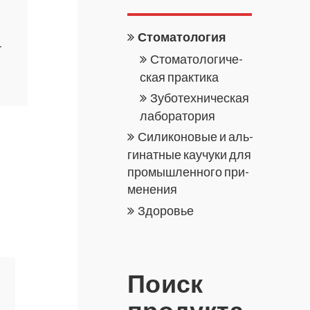
Сто­ма­то­ло­гия
­
Сто­ма­то­ло­ги­че­
и
ская прак­ти­ка
Зу­бо­тех­ни­че­ская
ла­бо­ра­то­рия
Си­ли­ко­но­вые и аль­
ги­нат­ные ка­у­чу­ки для
про­мыш­лен­но­го при­
ме­не­ния
Здо­ро­вье
Поиск
про­дук­та