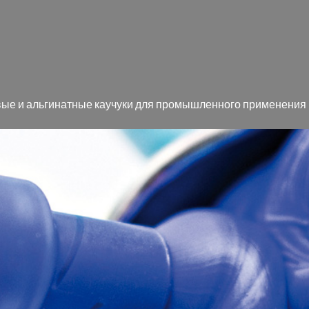
вые и аль­ги­нат­ные ка­у­чу­ки для про­мыш­лен­но­го при­ме­не­ния