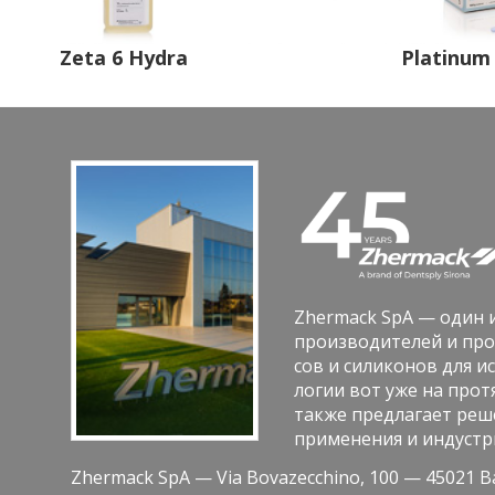
Zeta 6 Hydra
Platinum
Zhermack SpA — один и
про­из­во­ди­те­лей и про
сов и си­ли­ко­нов для ис
ло­гии вот уже на про­тя
также пред­ла­га­ет ре­ш
при­ме­не­ния и ин­ду­стр
Zhermack SpA — Via Bovazecchino, 100 — 45021 Bad