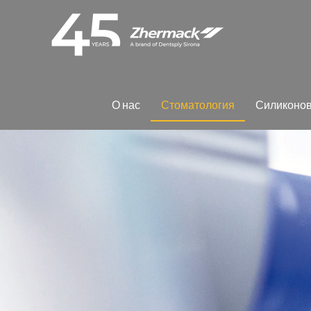
О нас
Сто­ма­то­ло­гия
Си­ли­ко­но­