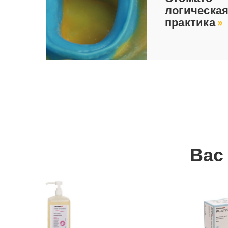
ло­ги­че­ска
прак­ти­ка
»
Вас 