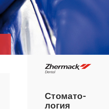
Сто­ма­то­
ло­гия