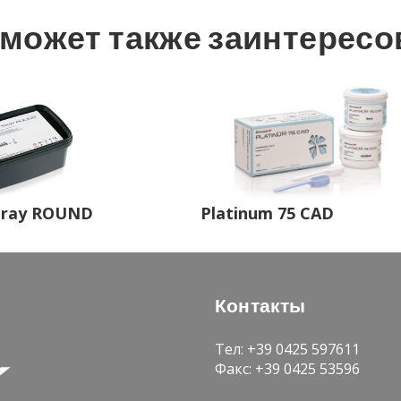
может также за­ин­те­ре­со
 Tray ROUND
Platinum 75 CAD
Кон­так­ты
Тел: +39 0425 597611
Факс: +39 0425 53596