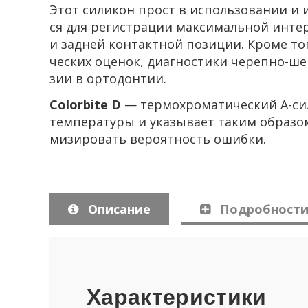
Этот си­ли­кон прост в ис­поль­зо­ва­нии и и
ся для ре­ги­стра­ции мак­си­маль­ной ин­тер­
и зад­ней кон­такт­ной по­зи­ции. Кроме тог
че­ских оце­нок, ди­а­гно­сти­ки черепно-
зии в ор­то­дон­тии.
Colorbite D
— тер­мо­хро­ма­ти­че­ский А-​с
тем­пе­ра­ту­ры и ука­зы­ва­ет таким об­ра­з
ми­зи­ро­вать ве­ро­ят­ность ошиб­ки.
Опи­са­ние
По­дроб­но­ст
Ха­рак­те­ри­сти­ки