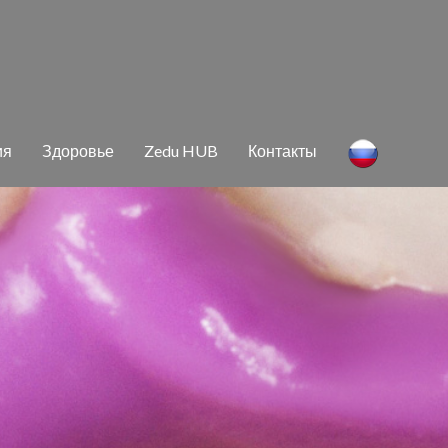
ия
Здо­ро­вье
Zedu HUB
Кон­так­ты