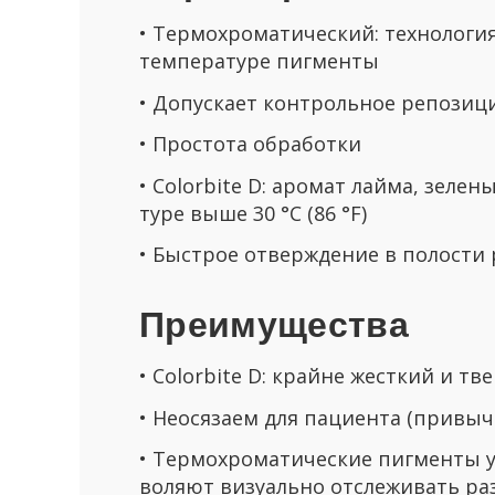
• Тер­мо­хро­ма­ти­че­ский: тех­но­ло­ги
тем­пе­ра­ту­ре пиг­мен­ты
• До­пус­ка­ет кон­троль­ное ре­по­зи­ц
• Про­сто­та об­ра­бот­ки
• Colorbite D: аро­мат лайма, зе­ле­н
ту­ре выше 30 °C (86 °F)
• Быст­рое от­вер­жде­ние в по­ло­сти
Пре­иму­ще­ства
• Colorbite D: крайне жест­кий и тв
• Неося­за­ем для па­ци­ен­та (при­выч
• Тер­мо­хро­ма­ти­че­ские пиг­мен­ты 
во­ля­ют ви­зу­аль­но от­сле­жи­вать р