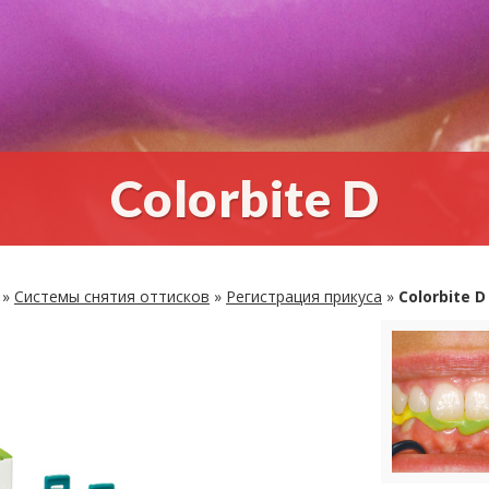
Colorbite D
»
Си­сте­мы сня­тия от­тис­ков
»
Ре­ги­стра­ция при­ку­са
»
Colorbite D