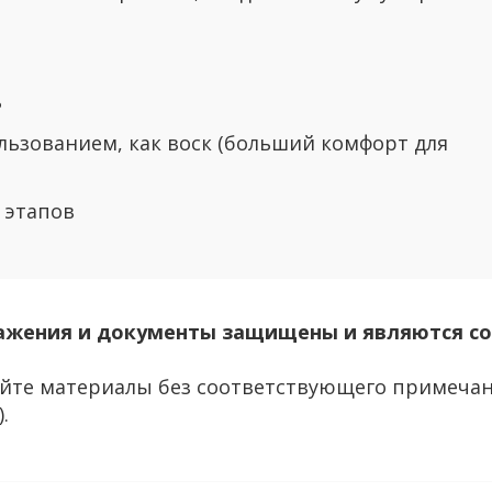
ь
оль­зо­ва­ни­ем, как воск (боль­ший ком­форт для
 эта­пов
­же­ния и до­ку­мен­ты за­щи­ще­ны и яв­ля­ют­ся с
й­те ма­те­ри­а­лы без со­от­вет­ству­ю­ще­го при­ме­ча­
.