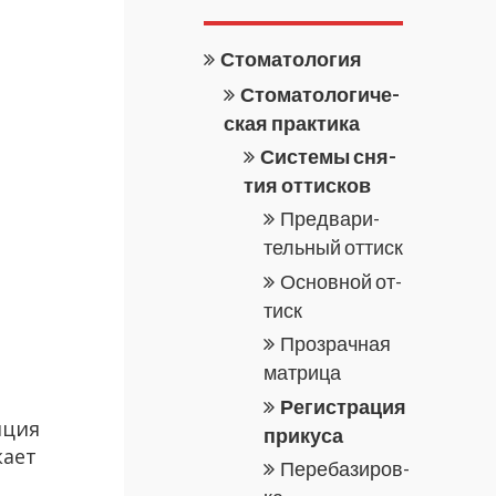
Сто­ма­то­ло­гия
Сто­ма­то­ло­ги­че­
ская прак­ти­ка
Си­сте­мы сня­
тия от­тис­ков
Пред­ва­ри­
тель­ный от­тиск
Ос­нов­ной от­
тиск
Про­зрач­ная
мат­ри­ца
Ре­ги­стра­ция
н­ция
при­ку­са
ка­ет
Пе­ре­ба­зи­ров­