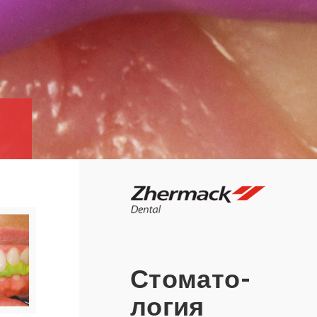
Сто­ма­то­
ло­гия