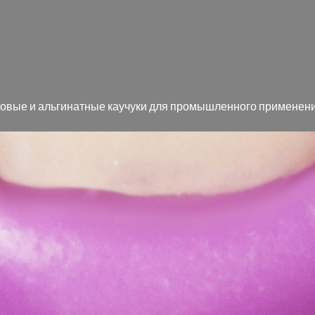
но­вые и аль­ги­нат­ные ка­у­чу­ки для про­мыш­лен­но­го при­ме­не­н