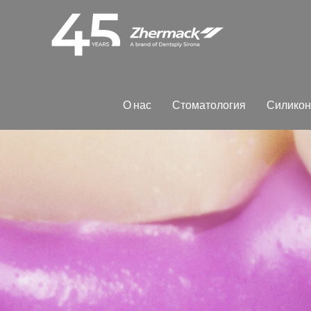
О нас
Сто­ма­то­ло­гия
Си­ли­ко­