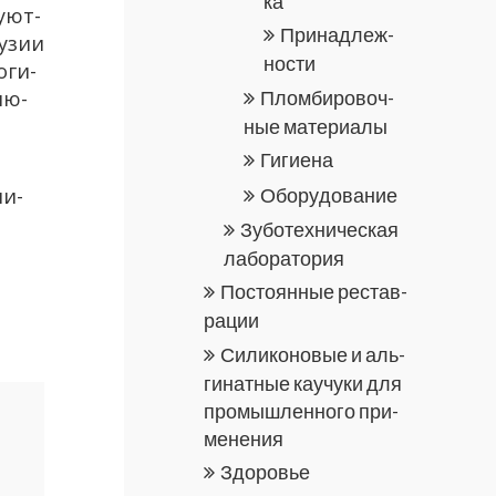
ка
у­ют­
При­над­леж­
у­зии
но­сти
­ги­
Плом­би­ро­воч­
лю­
ные ма­те­ри­а­лы
Ги­ги­е­на
Обо­ру­до­ва­ние
ни­
Зу­бо­тех­ни­че­ская
ла­бо­ра­то­рия
По­сто­ян­ные ре­став­
ра­ции
Си­ли­ко­но­вые и аль­
ги­нат­ные ка­у­чу­ки для
про­мыш­лен­но­го при­
ме­не­ния
Здо­ро­вье