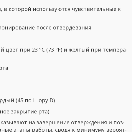
я, в ко­то­рой ис­поль­зу­ют­ся чув­стви­тель­ные к
и­о­ни­ро­ва­ние после отвер­де­ва­ния
ый цвет при 23 °C (73 °F) и жел­тый при тем­пе­ра­
 рта
ер­дый (45 по Шору D)
­ное за­кры­тие рта)
ука­зы­ва­ют на за­вер­ше­ние от­вер­жде­ния и поз­
аз­ные этапы ра­бо­ты, сводя к ми­ни­му­му ве­ро­ят­