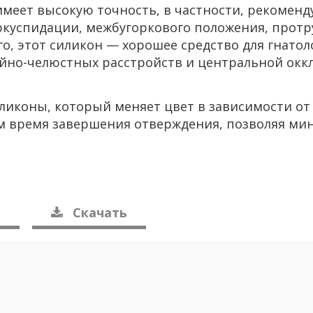
меет вы­со­кую точ­ность, в част­но­сти, ре­ко­мен­д
куспи­да­ции, меж­бу­гор­ко­во­го по­ло­же­ния, про­тр
о, этот си­ли­кон — хо­ро­шее сред­ство для гна­то­ло
​шейно-челюстных рас­стройств и цен­траль­ной ок­к
иликоны, ко­то­рый ме­ня­ет цвет в за­ви­си­мо­сти от
ом время за­вер­ше­ния от­вер­жде­ния, поз­во­ляя ми­
и
Ска­чать