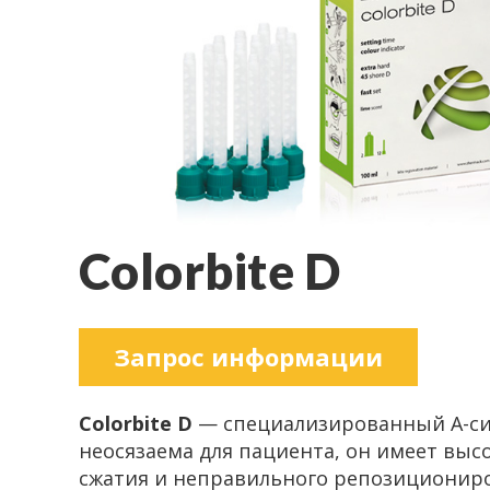
Colorbite D
За­прос ин­фор­ма­ции
Colorbite D
— спе­ци­а­ли­зи­ро­ван­ный A-​
неося­за­е­ма для па­ци­ен­та, он имеет вы­со­
сжа­тия и непра­виль­но­го ре­по­зи­ци­о­ни­ро