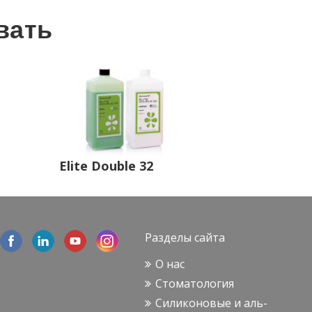
­вать
Elite Double 32
Раз­де­лы сайта
О нас
Сто­ма­то­ло­гия
Си­ли­ко­но­вые и аль­