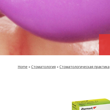
Home
»
Сто­ма­то­ло­гия
»
Сто­ма­то­ло­ги­че­ская прак­ти­ка