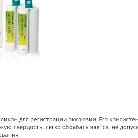
силикон для ре­ги­стра­ции ок­клю­зии. Его кон­си­сте
кую твер­дость, легко об­ра­ба­ты­ва­ет­ся, не до­пус­
­ва­ния.