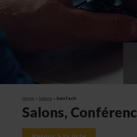
Home
»
Salons
»
DenTech
Salons, Conférenc
Retour à la liste