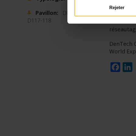
Rejeter
Pavillon:
D86-87,
DenTech C
D117-118
leaders d
réseautag
DenTech C
World Exp
Fa