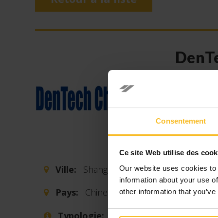
DenT
Date 
DenTech C
pour le se
Consentement
les événe
DenTech C
Ce site Web utilise des cook
l’organis
dentistes 
Ville:
Shanghai
Our website uses cookies to 
pointe, qu
information about your use of
Pays:
Chine
other information that you’ve
internati
qualité-pr
Typologie:
Salon
toute l’Asi