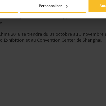
Personnaliser
Aut
hina est également une occasion parfaite pour les
u secteur qui recherchent des opportunités de
e.
hina 2018 se tiendra du 31 octobre au 3 novembre 
o Exhibition et au Convention Center de Shanghai.
cebook
LinkedIn