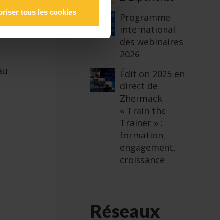
oriser tous les cookies
Programme
international
des webinaires
2026
au
Édition 2025 en
direct de
Zhermack
« Train the
Trainer » :
formation,
engagement,
croissance
Réseaux