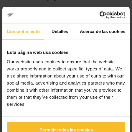
Dentex tendrá lugar en 2 días, del 4 al 6 de octubre de 2018
en Bruselas, Bélgica.
Facebook
LinkedIn
Consentimiento
Detalles
Acerca de las cookies
Esta página web usa cookies
Our website uses cookies to ensure that the website
Categorías
works properly and to collect specific types of data. We
also share information about your use of our site with our
social media, advertising and analytics partners who may
Noticias empresa
combine it with other information that you’ve provided to
Noticias eventos
them or that they’ve collected from your use of their
Noticias productos
services.
Ferias, congresos y cursos
Publicaciones populares
Permitir todas las cookies