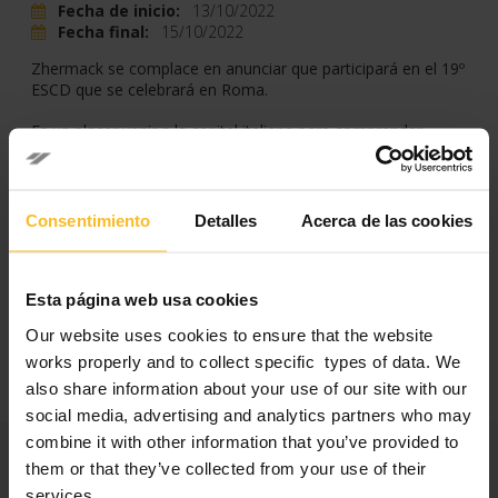
Fecha de inicio:
13/10/2022
Fecha final:
15/10/2022
Zhermack se complace en anunciar que participará en el 19º
ESCD que se celebrará en Roma.
Es un placer venir a la capital italiana para comprender
cuáles son las últimas informaciones científicas en el mundo
dental. Del 13 al 15 de octubre compartiremos
conocimientos, ideas e inspiración con los mejores
ponentes y expertos en odontología estética de todo el
Consentimiento
Detalles
Acerca de las cookies
mundo, hablando sobre las tendencias digitales en
odontología estética. ¡Estamos deseando estar allí!
Facebook
LinkedIn
Esta página web usa cookies
Our website uses cookies to ensure that the website
works properly and to collect specific types of data. We
also share information about your use of our site with our
social media, advertising and analytics partners who may
combine it with other information that you’ve provided to
Categorías
them or that they’ve collected from your use of their
services.