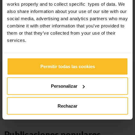
works properly and to collect specific types of data. We
TIPO DE MATERIAL: PVS –
Hydrorise Implant
mostró una
also share information about your use of our site with our
exactitud y precisión significativamente mejores que el
poliéter.
social media, advertising and analytics partners who may
TÉCNICA: Condiciones sin ferulización –
Hydrorise
combine it with other information that you’ve provided to
Implant
tuvo un rendimiento igual o mejor que el poliéter
them or that they’ve collected from your use of their
ferulizado
services.
Para una visión más detallada,
aquí
encontrará el estudio
completo y el
artículo destacado
en nuestra Revista Dental.
Permitir todas las cookies
Categorías
Personalizar
Noticias empresa
Noticias eventos
Noticias productos
Rechazar
Ferias, congresos y cursos
Publicaciones populares