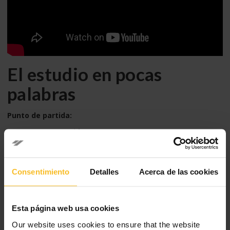
El estudio en pocas
palabras
Punto de partida:
Tres marcas diferentes:
Zhermack
con Hydrorise Implant
DMG
con Honigum
3M ESPE
con Impregum
Consentimiento
Detalles
Acerca de las cookies
Modelo de estudio in vitro:
cuatro implantes
con
tres
ángulos diferentes
Esta página web usa cookies
Ochenta impresiones pick-up de implantes
Our website uses cookies to ensure that the website
Conclusiones
: