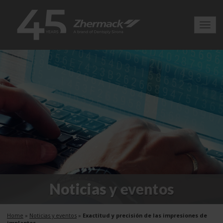
Toggl
navig
Noticias y eventos
Home
»
Noticias y eventos
»
Exactitud y precisión de las impresiones de
implantes