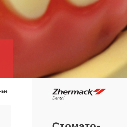
­ные
Сто­ма­то­