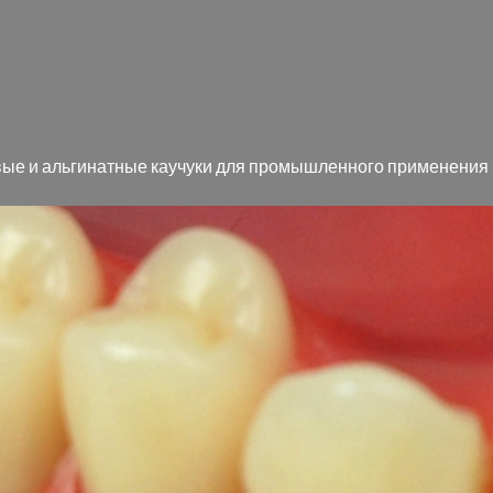
вые и аль­ги­нат­ные ка­у­чу­ки для про­мыш­лен­но­го при­ме­не­ния