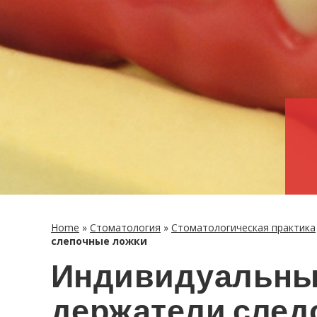
Home
»
Сто­ма­то­ло­гия
»
Сто­ма­то­ло­ги­че­ская прак­ти­ка
сле­поч­ные ложки
Ин­ди­ви­ду­аль­н
дер­жа­те­ли сле­