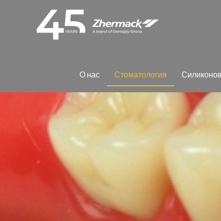
О нас
Сто­ма­то­ло­гия
Си­ли­ко­но­