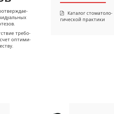
от­вер­жда­е­
Ка­та­лог сто­ма­то­ло­
ви­ду­аль­ных
ги­че­ской прак­ти­ки
те­зов.
т­ствие тре­бо­
 счет оп­ти­ми­
е­ству.