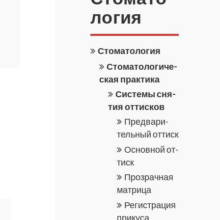
ло­гия
Сто­ма­то­ло­гия
Сто­ма­то­ло­ги­че­
ская прак­ти­ка
Си­сте­мы сня­
тия от­тис­ков
Пред­ва­ри­
тель­ный от­тиск
Ос­нов­ной от­
тиск
Про­зрач­ная
мат­ри­ца
Ре­ги­стра­ция
при­ку­са