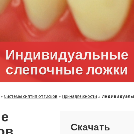
Ин­ди­ви­ду­аль­ные
сле­поч­ные ложки
»
Си­сте­мы сня­тия от­тис­ков
»
При­над­леж­но­сти
»
Ин­ди­ви­ду­аль
ые
Ска­чать
дов