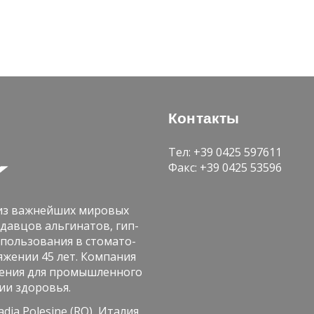
Кон­так­ты
Тел: +39 0425 597611
Факс: +39 0425 53596
з важ­ней­ших ми­ро­вых
­дав­цов аль­ги­на­тов, гип­
­поль­зо­ва­ния в сто­ма­то­
­же­нии 45 лет. Ком­па­ния
е­ния для про­мыш­лен­но­го
ии здо­ро­вья.
ia Polesine (RO), Ита­лия