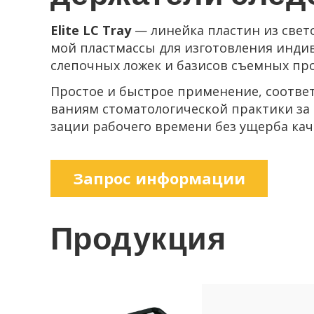
Elite LC Tray
— ли­ней­ка пла­стин из све­то­
мой пласт­мас­сы для из­го­тов­ле­ния ин­ди­
сле­поч­ных ложек и ба­зи­сов съем­ных про­
Про­стое и быст­рое при­ме­не­ние, со­от­ве
ва­ни­ям сто­ма­то­ло­ги­че­ской прак­ти­ки за
за­ции ра­бо­че­го вре­ме­ни без ущер­ба ка­ч
За­прос ин­фор­ма­ции
Про­дук­ция