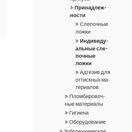
При­над­леж­
но­сти
Сле­поч­ные
ложки
Ин­ди­ви­ду­
аль­ные сле­
поч­ные
ложки
Ад­ге­зив для
от­тиск­ных ма­
те­ри­а­лов
Плом­би­ро­воч­
ные ма­те­ри­а­лы
Ги­ги­е­на
Обо­ру­до­ва­ние
Зу­бо­тех­ни­че­ская