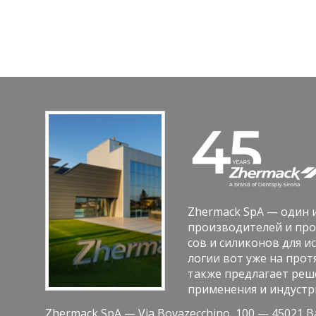
Zhermack SpA — один и
про­из­во­ди­те­лей и про
сов и си­ли­ко­нов для ис
ло­гии вот уже на про­тя
также пред­ла­га­ет ре­ш
при­ме­не­ния и ин­ду­стр
Zhermack SpA — Via Bovazecchino, 100 — 45021 Bad