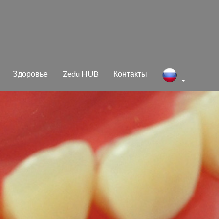
Здо­ро­вье
Zedu HUB
Кон­так­ты