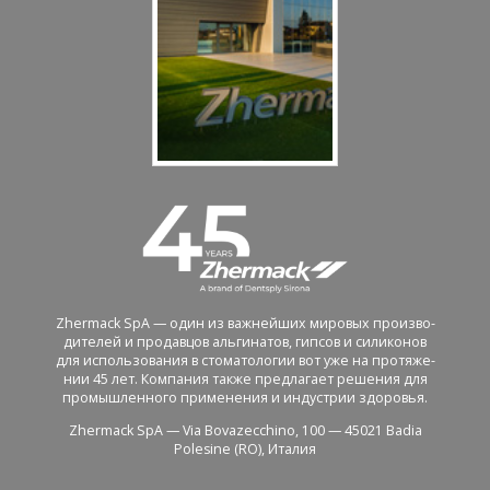
Zhermack SpA — один из важ­ней­ших ми­ро­вых про­из­во­
ди­те­лей и про­дав­цов аль­ги­на­тов, гип­сов и си­ли­ко­нов
для ис­поль­зо­ва­ния в сто­ма­то­ло­гии вот уже на про­тя­же­
нии 45 лет. Ком­па­ния также пред­ла­га­ет ре­ше­ния для
про­мыш­лен­но­го при­ме­не­ния и ин­ду­стрии здо­ро­вья.
Zhermack SpA — Via Bovazecchino, 100 — 45021 Badia
Polesine (RO), Ита­лия