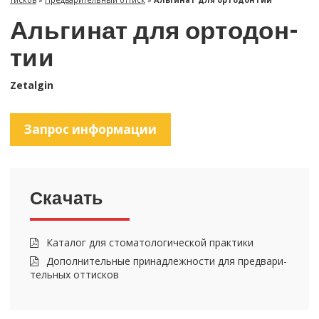
Аль­ги­нат для ор­то­дон­
тии
Zetalgin
За­прос ин­фор­ма­ции
Ска­чать
Ка­та­лог для сто­ма­то­ло­ги­че­ской прак­ти­ки
До­пол­ни­тель­ные при­над­леж­но­сти для пред­ва­ри­
тель­ных от­тис­ков