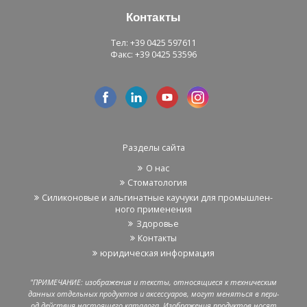
Кон­так­ты
Тел: +39 0425 597611
Факс: +39 0425 53596
Раз­де­лы сайта
О нас
Сто­ма­то­ло­гия
Си­ли­ко­но­вые и аль­ги­нат­ные ка­у­чу­ки для про­мыш­лен­
но­го при­ме­не­ния
Здо­ро­вье
Кон­так­ты
юри­ди­че­ская ин­фор­ма­ция
"ПРИ­МЕ­ЧА­НИЕ: изоб­ра­же­ния и тек­сты, от­но­ся­щи­е­ся к тех­ни­че­ским
дан­ных от­дель­ных про­дук­тов и ак­сес­су­а­ров, могут ме­нять­ся в пе­ри­
од дей­ствия на­сто­я­ще­го ка­та­ло­га. Изоб­ра­же­ния про­дук­тов носят