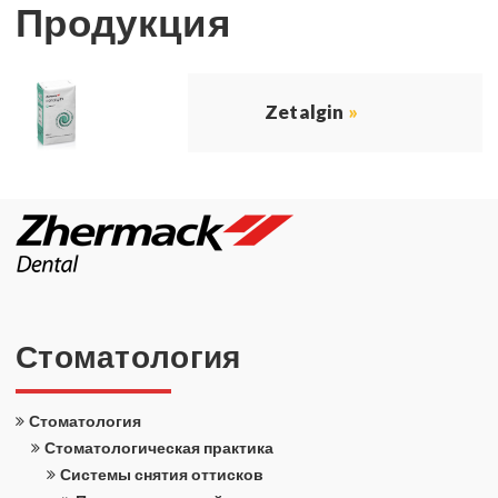
Про­дук­ция
Zetalgin
»
Сто­ма­то­ло­гия
Сто­ма­то­ло­гия
Сто­ма­то­ло­ги­че­ская прак­ти­ка
Си­сте­мы сня­тия от­тис­ков