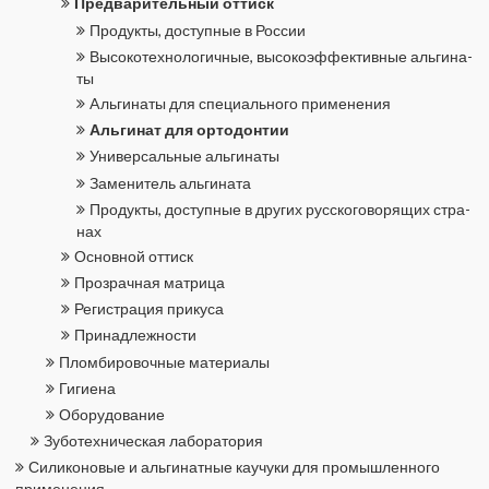
Пред­ва­ри­тель­ный от­тиск
Про­дук­ты, до­ступ­ные в Рос­сии
Вы­со­ко­тех­но­ло­гич­ные, вы­со­ко­эф­фек­тив­ные аль­ги­на­
ты
Aльгинаты для спе­ци­аль­но­го при­ме­не­ния
Аль­ги­нат для ор­то­дон­тии
Уни­вер­саль­ные аль­ги­на­ты
За­ме­ни­тель аль­ги­на­та
Про­дук­ты, до­ступ­ные в дру­гих рус­ско­го­во­ря­щих стра­
нах
Ос­нов­ной от­тиск
Про­зрач­ная мат­ри­ца
Ре­ги­стра­ция при­ку­са
При­над­леж­но­сти
Плом­би­ро­воч­ные ма­те­ри­а­лы
Ги­ги­е­на
Обо­ру­до­ва­ние
Зу­бо­тех­ни­че­ская ла­бо­ра­то­рия
Си­ли­ко­но­вые и аль­ги­нат­ные ка­у­чу­ки для про­мыш­лен­но­го
при­ме­не­ния