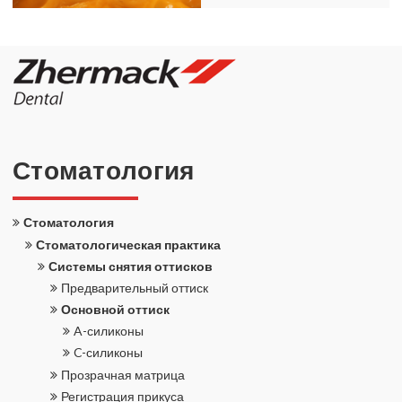
Сто­ма­то­ло­гия
Сто­ма­то­ло­гия
Сто­ма­то­ло­ги­че­ская прак­ти­ка
Си­сте­мы сня­тия от­тис­ков
Пред­ва­ри­тель­ный от­тиск
Ос­нов­ной от­тиск
A-​силиконы
C-​силиконы
Про­зрач­ная мат­ри­ца
Ре­ги­стра­ция при­ку­са