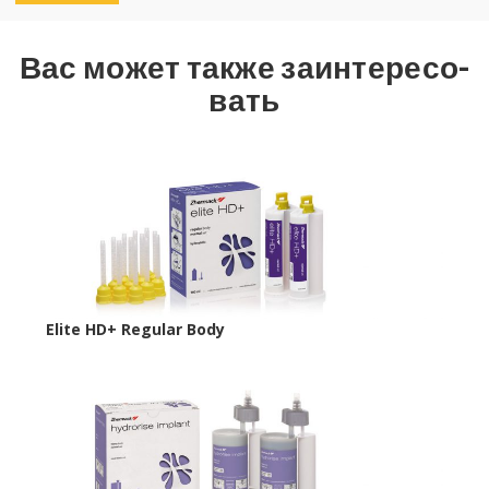
Вас может также за­ин­те­ре­со­
вать
Elite HD+ Regular Body