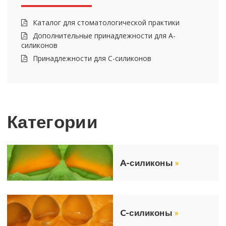
Ка­та­лог для сто­ма­то­ло­ги­че­ской прак­ти­ки
До­пол­ни­тель­ные при­над­леж­но­сти для А-​
силиконов
При­над­леж­но­сти для С-​силиконов
Ка­те­го­рии
A-​силиконы
»
C-​силиконы
»