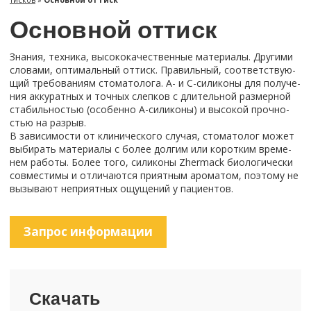
Ос­нов­ной от­тиск
Зна­ния, тех­ни­ка, вы­со­ко­ка­че­ствен­ные ма­те­ри­а­лы. Дру­ги­ми
сло­ва­ми, оп­ти­маль­ный от­тиск. Пра­виль­ный, со­от­вет­ству­ю­
щий тре­бо­ва­ни­ям сто­ма­то­ло­га. А- и C-​силиконы для по­лу­че­
ния ак­ку­рат­ных и точ­ных слеп­ков с дли­тель­ной раз­мер­ной
ста­биль­но­стью (осо­бен­но А-​силиконы) и вы­со­кой проч­но­
стью на раз­рыв.
В за­ви­си­мо­сти от кли­ни­че­ско­го слу­чая, сто­ма­то­лог может
вы­би­рать ма­те­ри­а­лы с более дол­гим или ко­рот­ким вре­ме­
нем ра­бо­ты. Более того, си­ли­ко­ны Zhermack био­ло­ги­че­ски
сов­ме­сти­мы и от­ли­ча­ют­ся при­ят­ным аро­ма­том, по­это­му не
вы­зы­ва­ют непри­ят­ных ощу­ще­ний у па­ци­ен­тов.
За­прос ин­фор­ма­ции
Ска­чать