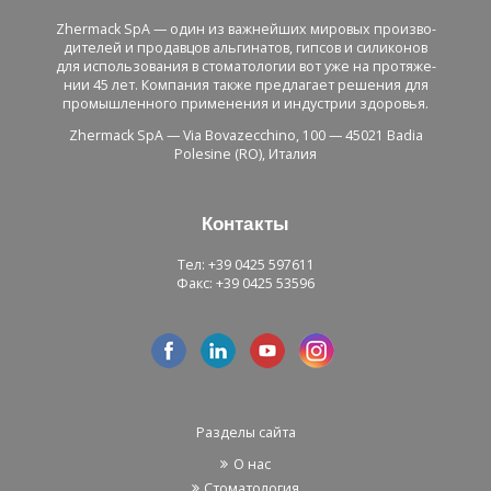
Zhermack SpA — один из важ­ней­ших ми­ро­вых про­из­во­
ди­те­лей и про­дав­цов аль­ги­на­тов, гип­сов и си­ли­ко­нов
для ис­поль­зо­ва­ния в сто­ма­то­ло­гии вот уже на про­тя­же­
нии 45 лет. Ком­па­ния также пред­ла­га­ет ре­ше­ния для
про­мыш­лен­но­го при­ме­не­ния и ин­ду­стрии здо­ро­вья.
Zhermack SpA — Via Bovazecchino, 100 — 45021 Badia
Polesine (RO), Ита­лия
Кон­так­ты
Тел: +39 0425 597611
Факс: +39 0425 53596
Раз­де­лы сайта
О нас
Сто­ма­то­ло­гия