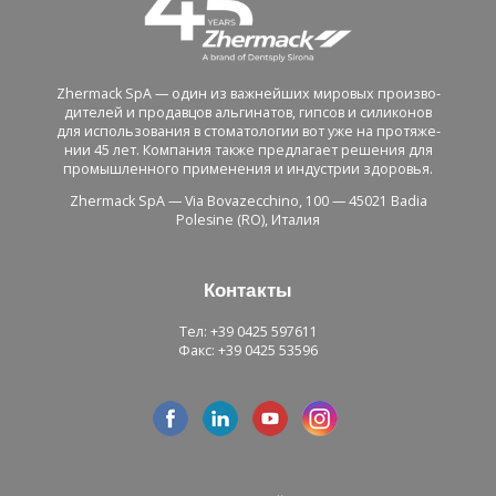
Zhermack SpA — один из важ­ней­ших ми­ро­вых про­из­во­
ди­те­лей и про­дав­цов аль­ги­на­тов, гип­сов и си­ли­ко­нов
для ис­поль­зо­ва­ния в сто­ма­то­ло­гии вот уже на про­тя­же­
нии 45 лет. Ком­па­ния также пред­ла­га­ет ре­ше­ния для
про­мыш­лен­но­го при­ме­не­ния и ин­ду­стрии здо­ро­вья.
Zhermack SpA — Via Bovazecchino, 100 — 45021 Badia
Polesine (RO), Ита­лия
Кон­так­ты
Тел: +39 0425 597611
Факс: +39 0425 53596