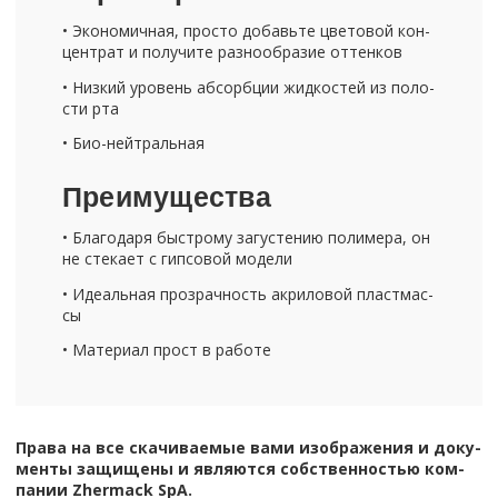
• Эко­но­мич­ная, про­сто до­бавь­те цве­то­вой кон­
цен­трат и по­лу­чи­те раз­но­об­ра­зие от­тен­ков
• Низ­кий уро­вень аб­сорб­ции жид­ко­стей из по­ло­
сти рта
• Био-​нейтральная
Пре­иму­ще­ства
• Бла­го­да­ря быст­ро­му за­гу­сте­нию по­ли­ме­ра, он
не сте­ка­ет с гип­со­вой мо­де­ли
• Иде­аль­ная про­зрач­ность ак­ри­ло­вой пласт­мас­
сы
• Ма­те­ри­ал прост в ра­бо­те
Права на все ска­чи­ва­е­мые вами изоб­ра­же­ния и до­ку­
мен­ты за­щи­ще­ны и яв­ля­ют­ся соб­ствен­но­стью ком­
па­нии Zhermack SpA.