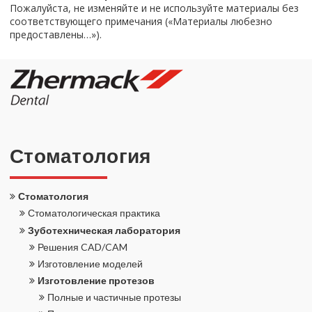
По­жа­луй­ста, не из­ме­няй­те и не ис­поль­зуй­те ма­те­ри­а­лы без
со­от­вет­ству­ю­ще­го при­ме­ча­ния («Ма­те­ри­а­лы лю­без­но
предо­став­ле­ны…»).
Сто­ма­то­ло­гия
Сто­ма­то­ло­гия
Сто­ма­то­ло­ги­че­ская прак­ти­ка
Зу­бо­тех­ни­че­ская ла­бо­ра­то­рия
Ре­ше­ния CAD/CAM
Из­го­тов­ле­ние мо­де­лей
Из­го­тов­ле­ние про­те­зов
Пол­ные и ча­стич­ные про­те­зы