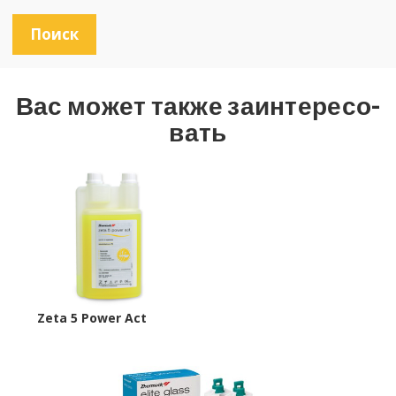
с
к
Поиск
Вас может также за­ин­те­ре­со­
вать
Zeta 5 Power Act