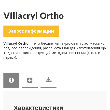
Villacryl Ortho
За­прос ин­фор­ма­ции
Villacryl Ortho
— это бес­цвет­ная ак­ри­ло­вая пласт­мас­са хо­
лод­но­го от­вер­жде­ния, раз­ра­бо­тан­ная для из­го­тов­ле­ния ор­
то­дон­ти­че­ских кон­струк­ций ме­то­дом на­сы­па­ния («соль и
перец»).
Ха­рак­те­ри­сти­ки