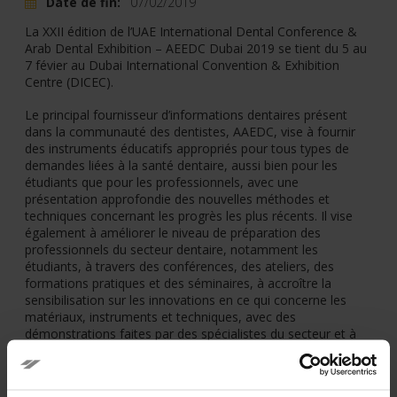
Date de fin:
07/02/2019
La XXII édition de l’UAE International Dental Conference &
Arab Dental Exhibition – AEEDC Dubai 2019 se tient du 5 au
7 févier au Dubai International Convention & Exhibition
Centre (DICEC).
Le principal fournisseur d’informations dentaires présent
dans la communauté des dentistes, AAEDC, vise à fournir
des instruments éducatifs appropriés pour tous types de
demandes liées à la santé dentaire, aussi bien pour les
étudiants que pour les professionnels, avec une
présentation approfondie des nouvelles méthodes et
techniques concernant les progrès les plus récents. Il vise
également à améliorer le niveau de préparation des
professionnels du secteur dentaire, notamment les
étudiants, à travers des conférences, des ateliers, des
formations pratiques et des séminaires, à accroître la
sensibilisation sur les innovations en ce qui concerne les
matériaux, instruments et techniques, avec des
démonstrations faites par des spécialistes du secteur et à
améliorer l’information, la méthodologie et la stratégie
relative à la gestion des cliniques.