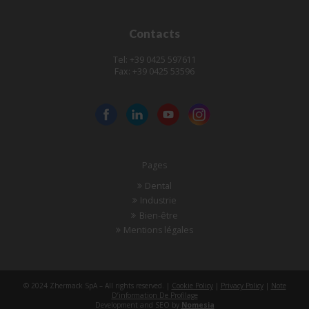
Contacts
Tel: +39 0425 597611
Fax: +39 0425 53596
Pages
Dental
Industrie
Bien-être
Mentions légales
© 2024 Zhermack SpA – All rights reserved. |
Cookie Policy
|
Privacy Policy
|
Note
D’information De Profilage
Development and SEO by
Nomesia